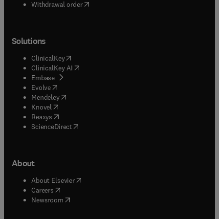
Withdrawal order
Solutions
(
opens in new tab/window
)
ClinicalKey
(
opens in new tab/window
)
ClinicalKey AI
(
opens in new tab/window
)
Embase
(
opens in new tab/window
)
Evolve
(
opens in new tab/window
)
Mendeley
(
opens in new tab/window
)
Knovel
(
opens in new tab/window
)
Reaxys
(
opens in new tab/window
)
ScienceDirect
About
(
opens in new tab/window
)
About Elsevier
(
opens in new tab/window
)
Careers
(
opens in new tab/window
)
Newsroom