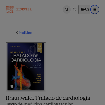
US
Open search
Open ma
Medicine
Braunwald. Tratado de cardiología
Texto de medicina cardiovascular