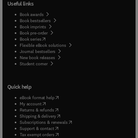
Useful links
Book awards
Book bestsellers
Book imprints
Book pre-order
(
opens in new tab/window
)
Book series
Flexible eBook solutions
Journal bestsellers
New book releases
(
opens in new tab/window
)
Student corner
Quick help
(
opens in new tab/window
)
eBook format help
(
opens in new tab/window
)
My account
(
opens in new tab/window
)
Returns & refunds
(
opens in new tab/window
)
Shipping & delivery
(
opens in new tab/window
)
Subscriptions & renewals
(
opens in new tab/window
)
Support & contact
(
opens in new tab/window
)
Tax exempt orders