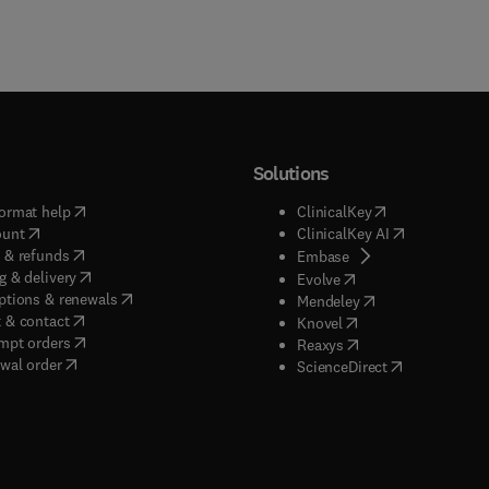
Solutions
(
opens in new tab/window
)
(
opens in new ta
ormat help
ClinicalKey
(
opens in new tab/window
)
(
opens in new
ount
ClinicalKey AI
(
opens in new tab/window
)
 & refunds
(
opens in new tab/w
Embase
(
opens in new tab/window
)
g & delivery
(
opens in new tab/wi
Evolve
(
opens in new tab/window
)
ptions & renewals
(
opens in new tab
Mendeley
(
opens in new tab/window
)
 & contact
(
opens in new tab/wi
Knovel
(
opens in new tab/window
)
mpt orders
(
opens in new tab/w
Reaxys
wal order
(
opens in new 
ScienceDirect