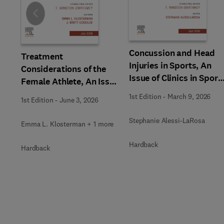
Slide
Concussion and Head
Treatment
Injuries in Sports, An
Considerations of the
Issue of Clinics in Sport
Female Athlete, An Issue
Medicine
of Clinics in Sports
1st Edition
-
March 9, 2026
1st Edition
-
June 3, 2026
Medicine
Stephanie Alessi-LaRosa
Emma L. Klosterman + 1 more
Hardback
Hardback