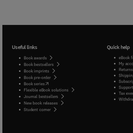
Useful links
Quick help
eBook f
Book awards
My acc
Book bestsellers
Returns
Book imprints
Shippin
Book pre-order
Subscri
(
opens in new tab/window
)
Book series
Support
Flexible eBook solutions
Tax exe
Journal bestsellers
Withdra
New book releases
(
opens in new tab/window
)
Student corner