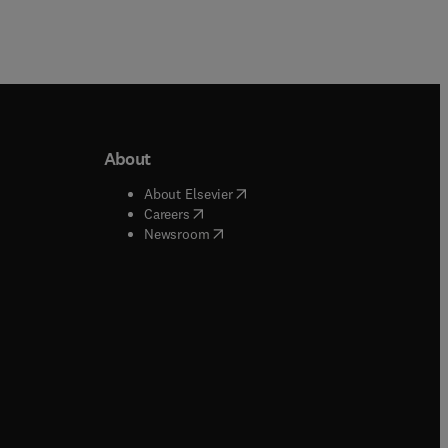
About
b/window
)
(
opens in new tab/window
)
About Elsevier
 tab/window
)
(
opens in new tab/window
)
Careers
(
opens in new tab/window
)
indow
)
Newsroom
ndow
)
/window
)
ndow
)
indow
)
tab/window
)