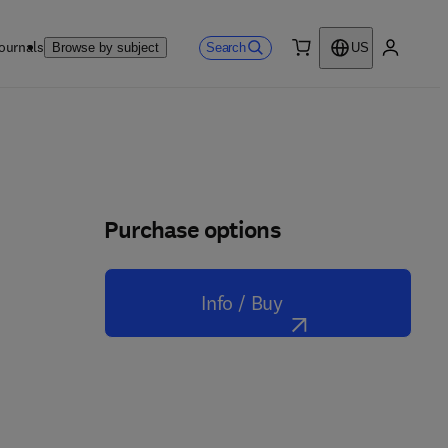
ournals
Search
Browse by subject
US
0 item
My accou
Purchase options
Info / Buy