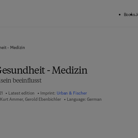
Books
J
eit - Medizin
esundheit - Medizin
ein beeinflusst
21
Latest edition
Imprint:
Urban & Fischer
Kurt Ammer, Gerold Ebenbichler
Language: German