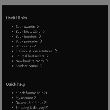
Useful links
Book awards
Book bestsellers
Book imprints
Book pre-order
(
opens in new tab/window
)
Book series
Flexible eBook solutions
Journal bestsellers
New book releases
(
opens in new tab/window
)
Student corner
Quick help
(
opens in new tab/window
)
eBook format help
(
opens in new tab/window
)
My account
(
opens in new tab/window
)
Returns & refunds
(
opens in new tab/window
)
Shipping & delivery