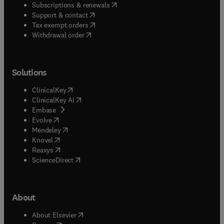
(
opens in new tab/window
)
Subscriptions & renewals
(
opens in new tab/window
)
Support & contact
(
opens in new tab/window
)
Tax exempt orders
Withdrawal order
Solutions
(
opens in new tab/window
)
ClinicalKey
(
opens in new tab/window
)
ClinicalKey AI
(
opens in new tab/window
)
Embase
(
opens in new tab/window
)
Evolve
(
opens in new tab/window
)
Mendeley
(
opens in new tab/window
)
Knovel
(
opens in new tab/window
)
Reaxys
(
opens in new tab/window
)
ScienceDirect
About
(
opens in new tab/window
)
About Elsevier