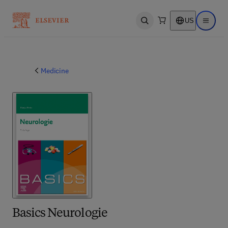
US
Open search
Open ma
Medicine
Basics Neurologie