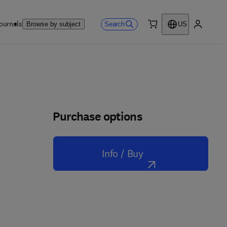
ournals
Search
Browse by subject
US
0 item
My accou
Purchase options
Info / Buy