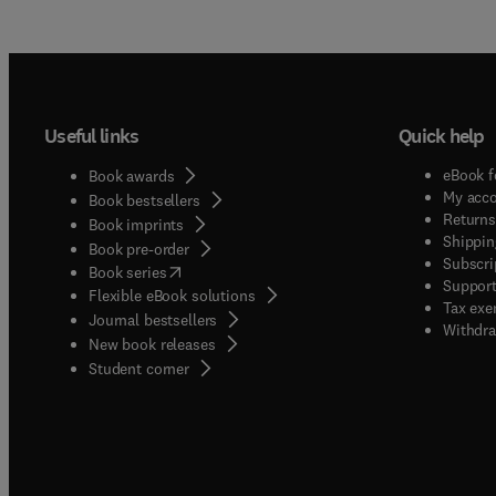
Useful links
Quick help
eBook f
Book awards
My acc
Book bestsellers
Returns
Book imprints
Shippin
Book pre-order
Subscri
(
opens in new tab/window
)
Book series
Support
Flexible eBook solutions
Tax exe
Journal bestsellers
Withdra
New book releases
(
opens in new tab/window
)
Student corner