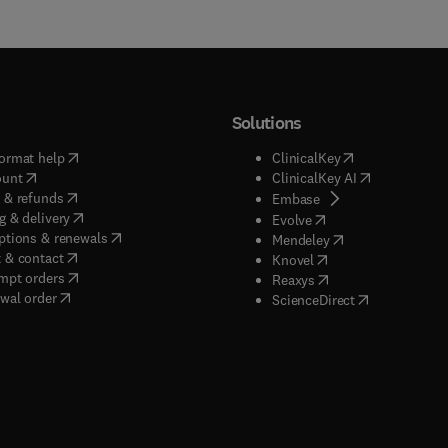
Solutions
(
opens in new tab/window
)
(
opens in new ta
ormat help
ClinicalKey
(
opens in new tab/window
)
(
opens in new
ount
ClinicalKey AI
(
opens in new tab/window
)
 & refunds
(
opens in new tab/w
Embase
(
opens in new tab/window
)
g & delivery
(
opens in new tab/wi
Evolve
(
opens in new tab/window
)
ptions & renewals
(
opens in new tab
Mendeley
(
opens in new tab/window
)
 & contact
(
opens in new tab/wi
Knovel
(
opens in new tab/window
)
mpt orders
(
opens in new tab/w
Reaxys
wal order
(
opens in new 
ScienceDirect