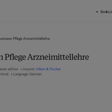
Books
J
uwissen Pflege Arzneimittellehre
 Pflege Arzneimittellehre
atest edition
Imprint:
Urban & Fischer
Schmal
Language: German