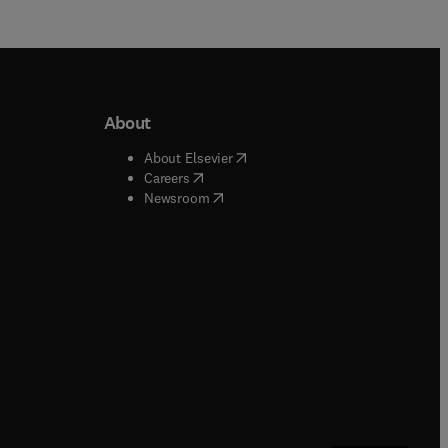
About
b/window
)
(
opens in new tab/window
)
About Elsevier
 tab/window
)
(
opens in new tab/window
)
Careers
(
opens in new tab/window
)
indow
)
Newsroom
ndow
)
/window
)
ndow
)
indow
)
tab/window
)