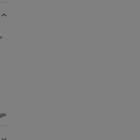
n-
gie