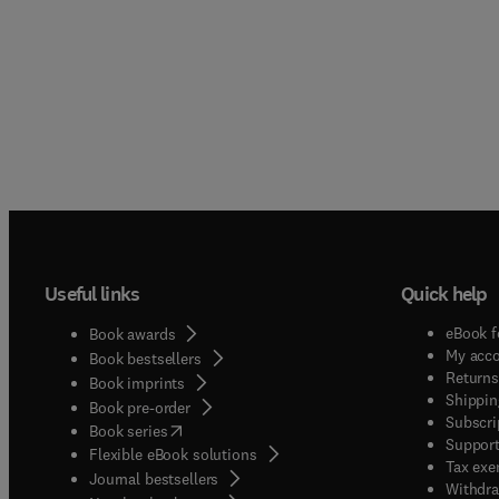
Useful links
Quick help
eBook f
Book awards
My acc
Book bestsellers
Returns
Book imprints
Shippin
Book pre-order
Subscri
(
opens in new tab/window
)
Book series
Support
Flexible eBook solutions
Tax exe
Journal bestsellers
Withdra