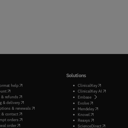
Solutions
(
opens in new tab/window
)
(
opens in new ta
ormat help
ClinicalKey
(
opens in new tab/window
)
(
opens in new
ount
ClinicalKey AI
(
opens in new tab/window
)
 & refunds
(
opens in new tab/w
Embase
(
opens in new tab/window
)
g & delivery
(
opens in new tab/wi
Evolve
(
opens in new tab/window
)
ptions & renewals
(
opens in new tab
Mendeley
(
opens in new tab/window
)
 & contact
(
opens in new tab/wi
Knovel
(
opens in new tab/window
)
mpt orders
(
opens in new tab/w
Reaxys
wal order
(
opens in new 
ScienceDirect