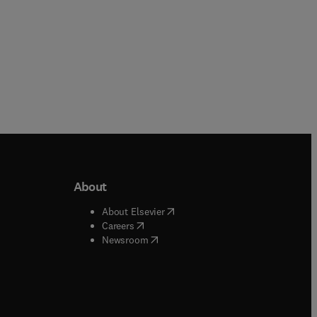
About
b/window
)
(
opens in new tab/window
)
About Elsevier
 tab/window
)
(
opens in new tab/window
)
Careers
(
opens in new tab/window
)
indow
)
Newsroom
ndow
)
/window
)
ndow
)
indow
)
tab/window
)