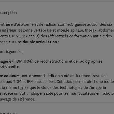
escription
ynthèse d’anatomie et de radioanatomie.Organisé autour des
six
nférieur, colonne vertébrale et moelle spinale, thorax, abdome
nts (UE 2.1, 2.2 et 2.3) des référentiels de formation initiale des
epose
sur une double articulation
:
nt légendés ;
agerie (TDM, IRM), de reconstructions et de radiographies
ptionnelle.
en couleurs,
cette seconde édition a été entièrement revue et
 coupes TDM et IRM actualisées. Cet atlas permet ainsi une étude
 la même lignée que le Guide des technologies de l’imagerie
e révèle un outil indispensable pour les manipulateurs en radiolo
uvrage de référence.
eadership