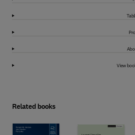
Tabl
Pro
Abo
View boo
Related books