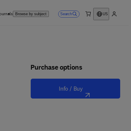
ournals
Search
Browse by subject
US
0 item
My accou
Purchase options
Info / Buy