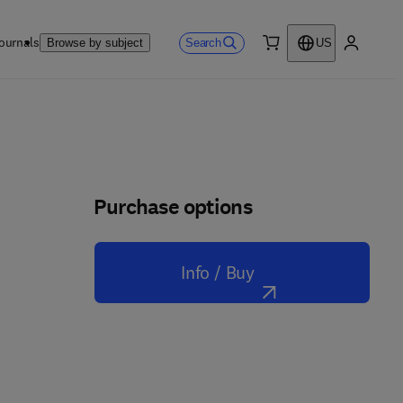
ournals
Search
Browse by subject
US
0 item
My accou
Purchase options
Info / Buy