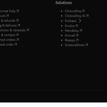
Solutions
(
opens in new tab/window
)
(
opens in new ta
ormat help
ClinicalKey
(
opens in new tab/window
)
(
opens in new
ount
ClinicalKey AI
(
opens in new tab/window
)
 & refunds
(
opens in new tab/w
Embase
(
opens in new tab/window
)
g & delivery
(
opens in new tab/wi
Evolve
(
opens in new tab/window
)
ptions & renewals
(
opens in new tab
Mendeley
(
opens in new tab/window
)
 & contact
(
opens in new tab/wi
Knovel
(
opens in new tab/window
)
mpt orders
(
opens in new tab/w
Reaxys
wal order
(
opens in new 
ScienceDirect