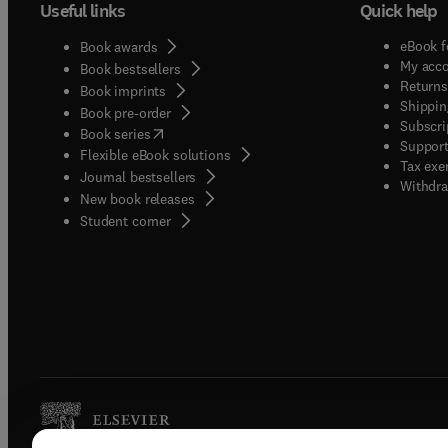
Useful links
Quick help
eBook f
Book awards
My acc
Book bestsellers
Returns
Book imprints
Shippin
Book pre-order
Subscri
(
opens in new tab/window
)
Book series
Support
Flexible eBook solutions
Tax exe
Journal bestsellers
Withdra
New book releases
(
opens in new tab/window
)
Student corner