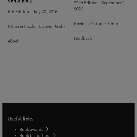
von A bis Z
22nd Edition
-
September 1,
2026
5th Edition
-
July 20, 2026
Kevin T. Patton + 3 more
Urban & Fischer Elsevier GmbH
Hardback
eBook
Useful links
Book awards
Book bestsellers