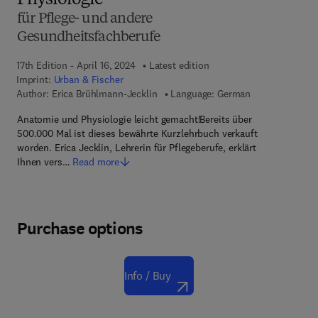
Physiologie
für Pflege- und andere
Gesundheitsfachberufe
17th Edition - April 16, 2024
Latest edition
Imprint:
Urban & Fischer
Author:
Erica Brühlmann-Jecklin
Language: German
Anatomie und Physiologie leicht gemacht!Bereits über
500.000 Mal ist dieses bewährte Kurzlehrbuch verkauft
worden. Erica Jecklin, Lehrerin für Pflegeberufe, erklärt
Ihnen vers…
Read more
Purchase options
Info / Buy