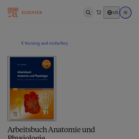
US
Open search
Open ma
Nursing and midwifery
Arbeitsbuch Anatomie und