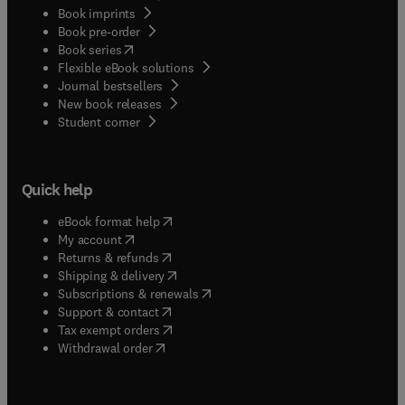
Book imprints
Book pre-order
(
opens in new tab/window
)
Book series
Flexible eBook solutions
Journal bestsellers
New book releases
(
opens in new tab/window
)
Student corner
Quick help
(
opens in new tab/window
)
eBook format help
(
opens in new tab/window
)
My account
(
opens in new tab/window
)
Returns & refunds
(
opens in new tab/window
)
Shipping & delivery
(
opens in new tab/window
)
Subscriptions & renewals
(
opens in new tab/window
)
Support & contact
(
opens in new tab/window
)
Tax exempt orders
Withdrawal order