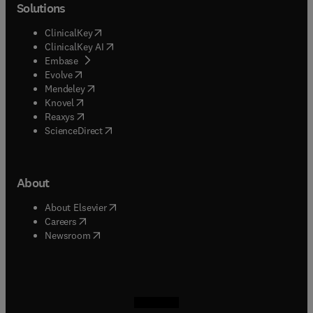
Solutions
(
opens in new tab/window
)
ClinicalKey
(
opens in new tab/window
)
ClinicalKey AI
(
opens in new tab/window
)
Embase
(
opens in new tab/window
)
Evolve
(
opens in new tab/window
)
Mendeley
(
opens in new tab/window
)
Knovel
(
opens in new tab/window
)
Reaxys
(
opens in new tab/window
)
ScienceDirect
About
(
opens in new tab/window
)
About Elsevier
(
opens in new tab/window
)
Careers
(
opens in new tab/window
)
Newsroom