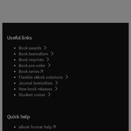
Useful links
Book awards
Book bestsellers
Book imprints
Book pre-order
(
opens in new tab/window
)
Book series
Flexible eBook solutions
Journal bestsellers
New book releases
(
opens in new tab/window
)
Student corner
Quick help
(
opens in new tab/window
)
eBook format help