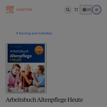
US
Open search
Open ma
Nursing and midwifery
Arbeitsbuch Altenpflege Heute