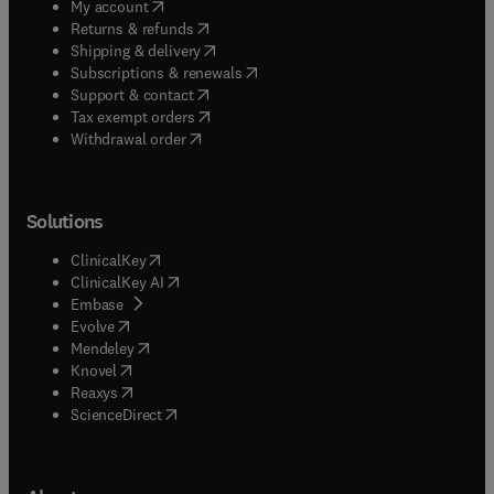
(
opens in new tab/window
)
My account
(
opens in new tab/window
)
Returns & refunds
(
opens in new tab/window
)
Shipping & delivery
(
opens in new tab/window
)
Subscriptions & renewals
(
opens in new tab/window
)
Support & contact
(
opens in new tab/window
)
Tax exempt orders
Withdrawal order
Solutions
(
opens in new tab/window
)
ClinicalKey
(
opens in new tab/window
)
ClinicalKey AI
(
opens in new tab/window
)
Embase
(
opens in new tab/window
)
Evolve
(
opens in new tab/window
)
Mendeley
(
opens in new tab/window
)
Knovel
(
opens in new tab/window
)
Reaxys
(
opens in new tab/window
)
ScienceDirect