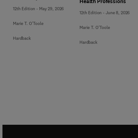
Health Professions
12th Edition
-
May 29, 2026
12th Edition
-
June 8, 2026
Marie T. O'Toole
Marie T. O'Toole
Hardback
Hardback