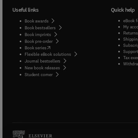
Useful links
Quick help
eBook f
Book awards
My acc
Book bestsellers
Returns
Book imprints
Shippin
Book pre-order
Subscri
(
opens in new tab/window
)
Book series
Support
Flexible eBook solutions
Tax exe
Journal bestsellers
Withdra
New book releases
(
opens in new tab/window
)
Student corner