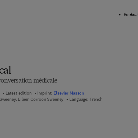
Books
J
cal
 conversation médicale
Latest edition
Imprint:
Elsevier Masson
t-Sweeney, Eileen Corroon Sweeney
Language: French