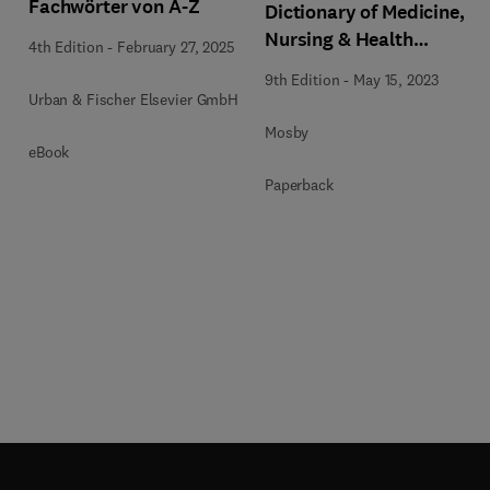
Fachwörter von A-Z
Dictionary of Medicine,
Nursing & Health
4th Edition
-
February 27, 2025
Professions
9th Edition
-
May 15, 2023
Urban & Fischer Elsevier GmbH
Mosby
eBook
Paperback