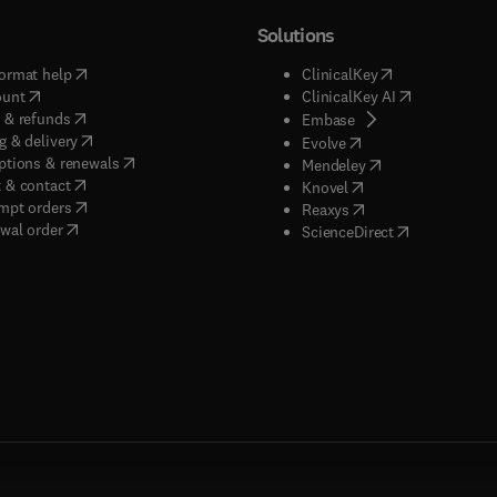
Solutions
(
opens in new tab/window
)
(
opens in new ta
ormat help
ClinicalKey
(
opens in new tab/window
)
(
opens in new
ount
ClinicalKey AI
(
opens in new tab/window
)
 & refunds
(
opens in new tab/w
Embase
(
opens in new tab/window
)
g & delivery
(
opens in new tab/wi
Evolve
(
opens in new tab/window
)
ptions & renewals
(
opens in new tab
Mendeley
(
opens in new tab/window
)
 & contact
(
opens in new tab/wi
Knovel
(
opens in new tab/window
)
mpt orders
(
opens in new tab/w
Reaxys
wal order
(
opens in new 
ScienceDirect