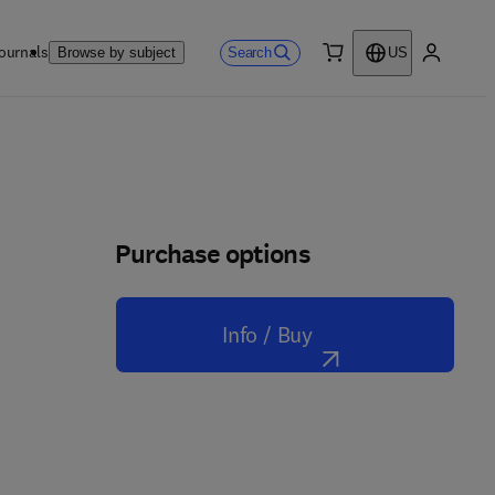
ournals
Search
Browse by subject
US
0 item
My accou
Purchase options
Info / Buy