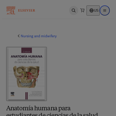
US
Open search
Open ma
Nursing and midwifery
Anatomía humana para