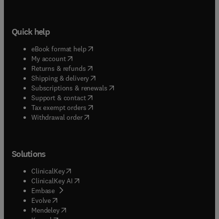
Quick help
(
opens in new tab/window
)
eBook format help
(
opens in new tab/window
)
My account
(
opens in new tab/window
)
Returns & refunds
(
opens in new tab/window
)
Shipping & delivery
(
opens in new tab/window
)
Subscriptions & renewals
(
opens in new tab/window
)
Support & contact
(
opens in new tab/window
)
Tax exempt orders
Withdrawal order
Solutions
(
opens in new tab/window
)
ClinicalKey
(
opens in new tab/window
)
ClinicalKey AI
(
opens in new tab/window
)
Embase
(
opens in new tab/window
)
Evolve
(
opens in new tab/window
)
Mendeley