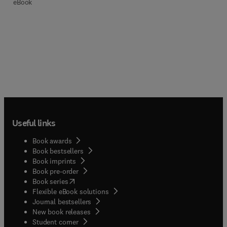
eBook
Useful links
Book awards
Book bestsellers
Book imprints
Book pre-order
(
opens in new tab/window
)
Book series
Flexible eBook solutions
Journal bestsellers
New book releases
(
opens in new tab/window
)
Student corner