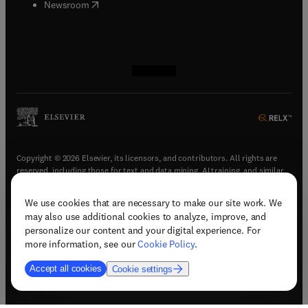
(
opens in new tab/window
)
Newsroom
(
opens in new tab/window
(
opens in new tab/window
(
opens in new tab/window
(
opens in new tab/window
)
)
)
)
Copyright © 2026 Elsevier, its licensors, and contributors. All rights are
reserved, including those for text and data mining, AI training, and similar
technologies.
We use cookies that are necessary to make our site work. We
(
opens in new tab/window
)
Terms & conditions
may also use additional cookies to analyze, improve, and
(
opens in new tab/window
)
Privacy policy
personalize our content and your digital experience. For
(
opens in new tab/window
)
Accessibility statement
more information, see our
Cookie Policy
.
Cookie Settings
Accept all cookies
Cookie settings
(
opens in new tab/window
)
Support & contact