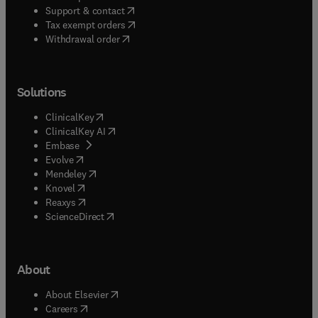
(
opens in new tab/window
)
Support & contact
(
opens in new tab/window
)
Tax exempt orders
Withdrawal order
Solutions
(
opens in new tab/window
)
ClinicalKey
(
opens in new tab/window
)
ClinicalKey AI
(
opens in new tab/window
)
Embase
(
opens in new tab/window
)
Evolve
(
opens in new tab/window
)
Mendeley
(
opens in new tab/window
)
Knovel
(
opens in new tab/window
)
Reaxys
(
opens in new tab/window
)
ScienceDirect
About
(
opens in new tab/window
)
About Elsevier
(
opens in new tab/window
)
Careers