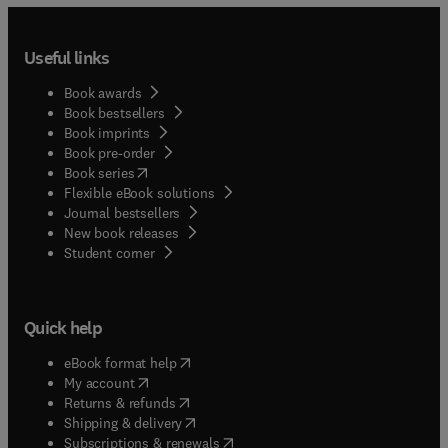
Useful links
Book awards
Book bestsellers
Book imprints
Book pre-order
(
opens in new tab/window
)
Book series
Flexible eBook solutions
Journal bestsellers
New book releases
(
opens in new tab/window
)
Student corner
Quick help
(
opens in new tab/window
)
eBook format help
(
opens in new tab/window
)
My account
(
opens in new tab/window
)
Returns & refunds
(
opens in new tab/window
)
Shipping & delivery
(
opens in new tab/window
)
Subscriptions & renewals