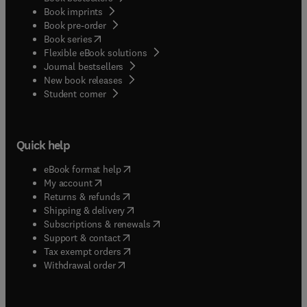
Book imprints
Book pre-order
(
opens in new tab/window
)
Book series
Flexible eBook solutions
Journal bestsellers
New book releases
(
opens in new tab/window
)
Student corner
Quick help
(
opens in new tab/window
)
eBook format help
(
opens in new tab/window
)
My account
(
opens in new tab/window
)
Returns & refunds
(
opens in new tab/window
)
Shipping & delivery
(
opens in new tab/window
)
Subscriptions & renewals
(
opens in new tab/window
)
Support & contact
(
opens in new tab/window
)
Tax exempt orders
Withdrawal order