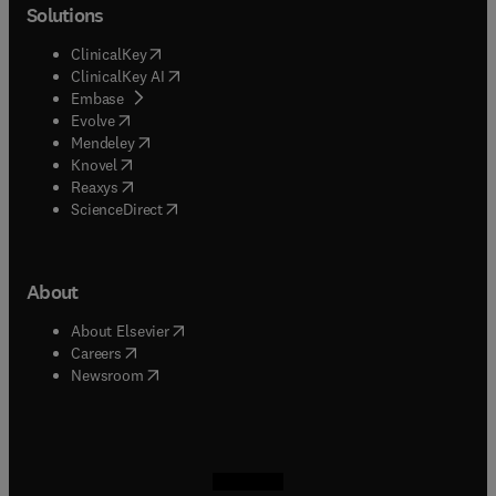
Solutions
(
opens in new tab/window
)
ClinicalKey
(
opens in new tab/window
)
ClinicalKey AI
(
opens in new tab/window
)
Embase
(
opens in new tab/window
)
Evolve
(
opens in new tab/window
)
Mendeley
(
opens in new tab/window
)
Knovel
(
opens in new tab/window
)
Reaxys
(
opens in new tab/window
)
ScienceDirect
About
(
opens in new tab/window
)
About Elsevier
(
opens in new tab/window
)
Careers
(
opens in new tab/window
)
Newsroom