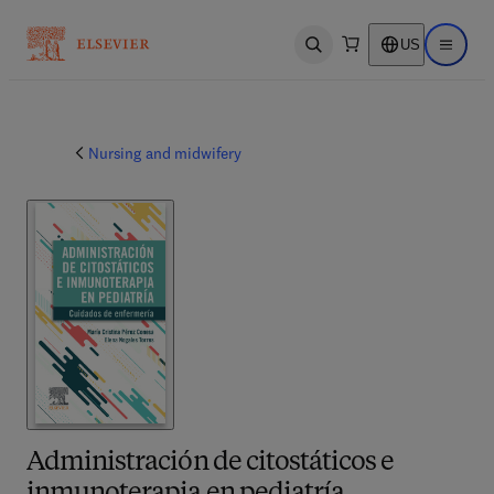
US
Open search
Open ma
Nursing and midwifery
Administración de citostáticos e