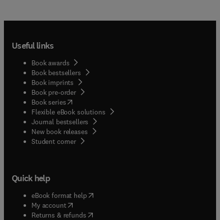
Useful links
Book awards
Book bestsellers
Book imprints
Book pre-order
(
opens in new tab/window
)
Book series
Flexible eBook solutions
Journal bestsellers
New book releases
(
opens in new tab/window
)
Student corner
Quick help
(
opens in new tab/window
)
eBook format help
(
opens in new tab/window
)
My account
(
opens in new tab/window
)
Returns & refunds