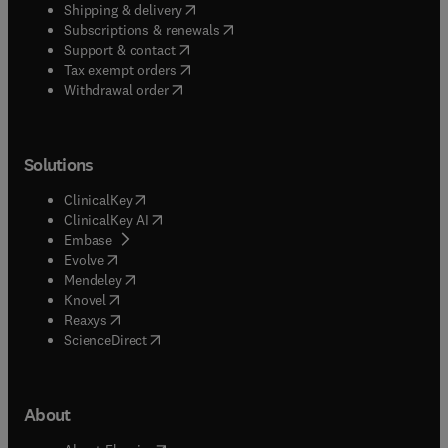
(
opens in new tab/window
)
Shipping & delivery
(
opens in new tab/window
)
Subscriptions & renewals
(
opens in new tab/window
)
Support & contact
(
opens in new tab/window
)
Tax exempt orders
Withdrawal order
Solutions
(
opens in new tab/window
)
ClinicalKey
(
opens in new tab/window
)
ClinicalKey AI
(
opens in new tab/window
)
Embase
(
opens in new tab/window
)
Evolve
(
opens in new tab/window
)
Mendeley
(
opens in new tab/window
)
Knovel
(
opens in new tab/window
)
Reaxys
(
opens in new tab/window
)
ScienceDirect
About