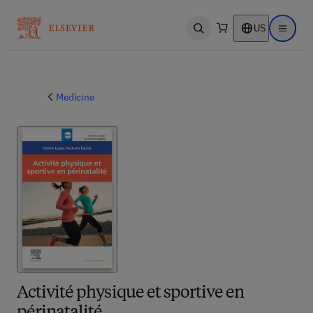
US
Open search
Open ma
Medicine
Activité physique et sportive en