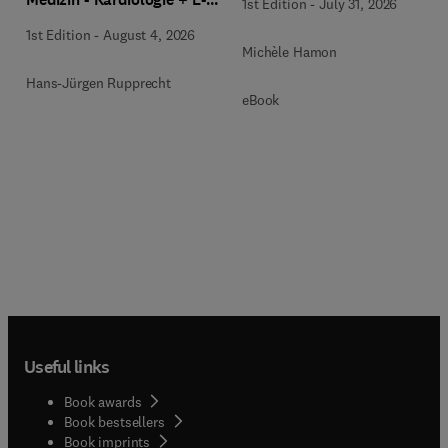
1st Edition
-
July 31, 2026
Book
1st Edition
-
August 4, 2026
Michèle Hamon
Hans-Jürgen Rupprecht
eBook
Useful links
Book awards
Book bestsellers
Book imprints