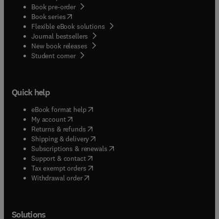
Book pre-order
(
opens in new tab/window
)
Book series
Flexible eBook solutions
Journal bestsellers
New book releases
(
opens in new tab/window
)
Student corner
Quick help
(
opens in new tab/window
)
eBook format help
(
opens in new tab/window
)
My account
(
opens in new tab/window
)
Returns & refunds
(
opens in new tab/window
)
Shipping & delivery
(
opens in new tab/window
)
Subscriptions & renewals
(
opens in new tab/window
)
Support & contact
(
opens in new tab/window
)
Tax exempt orders
Withdrawal order
Solutions