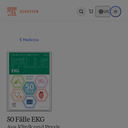
US
Open search
Open ma
Medicine
50 Fälle EKG
Aus Klinik und Praxis