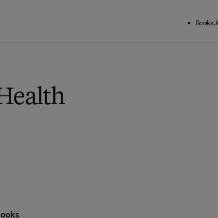
Books
J
 Health
Books