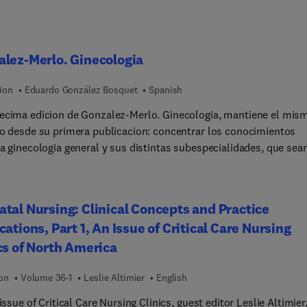
lez-Merlo. Ginecologia
tion
Eduardo González Bosquet
Spanish
ecima edicion de Gonzalez-Merlo. Ginecologia, mantiene el mis
vo desde su primera publicacion: concentrar los conocimientos
la ginecologia general y sus distintas subespecialidades, que sea
 tanto a los estudiantes de medicina como a los residentes en
ion, y tambien aquellos especialistas que busquen estar al dia d
los avances recientes en la especialidad. En esta nueva edicion s
tal Nursing: Clinical Concepts and Practice
ado una exhaustiva actualizacion de todos los conocimientos de l
cations, Part 1, An Issue of Critical Care Nursing
ogia, incluyendo la ginecologia oncologica, la patologia del suel
cs of North America
o y las alteraciones hormonales que afectan a la mujer. Se han
orado tres nuevos capitulos dedicados a ambitos de especial
ion
Volume 36-1
Leslie Altimier
English
cia en la disciplina: "Consultas frecuentes en ginecologia en la
encia", "Simulacion en ginecologia" y "Bioetica y ginecologia". L
 issue of Critical Care Nursing Clinics, guest editor Leslie Altimier