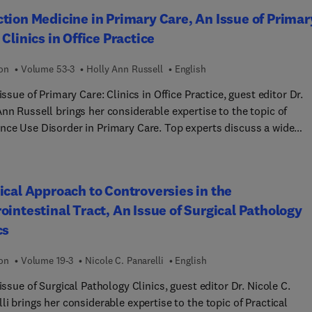
nges, including misinformation, diverse patient needs, and access
ère. Réaliser un examen clinique ciblé permet aux infirmières
tion Medicine in Primary Care, An Issue of Primar
es, while offering special attention to emerging treatments such
er les effets thérapeutiques des traitements prescrits, d’assurer
 Clinics in Office Practice
ceptor antagonists, weight management strategies, and the
veillance clinique sécuritaire et de déterminer les interventions 
zation of hormone therapy.
s leur champ de compétence. Ce livre se veut didactique tout
ion
Volume 53-3
Holly Ann Russell
English
strant les essentiels de la pratique de l’examen clinique sur les
 issue of Primary Care: Clinics in Office Practice, guest editor Dr.
s choisis. Découpé par spécialité, c'est un outil pratique qui
nn Russell brings her considerable expertise to the topic of
à l'infirmière de connaitre les gestes et les techniques de l'exa
nce Use Disorder in Primary Care. Top experts discuss a wide
tif de l’ouvrage est d’appuyer et de donner l’élan nécessaire aux
y of substance use disorder topics of importance to primary care
ères françaises pour qu’elles puissent enrichir leurs connaissanc
ians, including stimulant use, drug screens, harm reduction for t
rs compétences cliniques dans un domaine d’expertise commun 
nd many more.
les professions de la santé.
ical Approach to Controversies in the
ointestinal Tract, An Issue of Surgical Pathology
cs
ion
Volume 19-3
Nicole C. Panarelli
English
 issue of Surgical Pathology Clinics, guest editor Dr. Nicole C.
li brings her considerable expertise to the topic of Practical