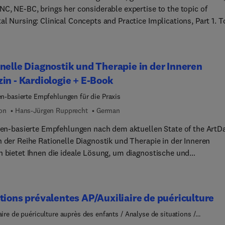
dicion ofrece acceso a la version digital ampliada en la que junto
NC, NE-BC, brings her considerable expertise to the topic of
, se ofrece un banco de preguntas de autoevaluacion.
l Nursing: Clinical Concepts and Practice Implications, Part 1. T
s provide clinical reviews covering mother’s milk versus donor mi
pathy of prematurity, non-invasive ventilation, management of per
 infants, and much more, with a focus on best practices and
nelle Diagnostik und Therapie in der Inneren
ing patient outcomes.
in - Kardiologie + E-Book
ien-basierte Empfehlungen für die Praxis
ion
Hans-Jürgen Rupprecht
German
nien-basierte Empfehlungen nach dem aktuellen State of the ArtD
n der Reihe Rationelle Diagnostik und Therapie in der Inneren
n bietet Ihnen die ideale Lösung, um diagnostische und
eutische Entscheidungen zielgerichtet und leitlinienkonform zu
n. Dank übersichtlicher Entscheidungsbäume und klar strukturiert
iealgorithmen finden Sie schnell den richtigen Weg zur Diagnose
tions prévalentes AP/Auxiliaire de puériculture
nnen Ihre Patientinnen und Patienten optimal behandeln.Eine
tung der wichtigsten „Klinischen Symptome“ gibt Ihnen wertvolle
aire de puériculture auprès des enfants / Analyse de situations /
agnement / Soins
se, an welche Erkrankungen Sie denken sollten. Zahlreiche klinis