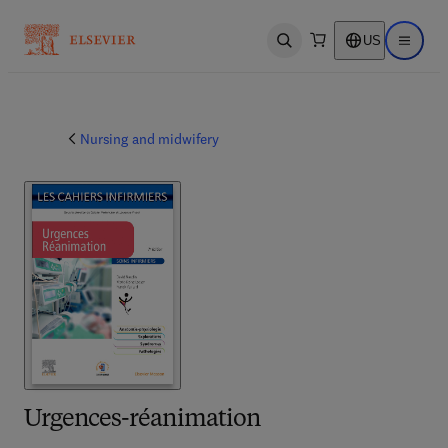
US
Open search
Open ma
Nursing and midwifery
Urgences-réanimation