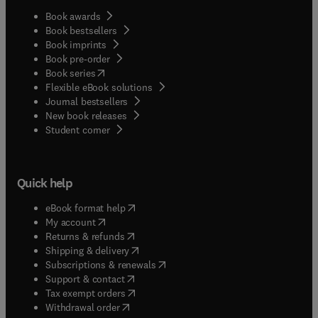
Book awards
Book bestsellers
Book imprints
Book pre-order
(
opens in new tab/window
)
Book series
Flexible eBook solutions
Journal bestsellers
New book releases
(
opens in new tab/window
)
Student corner
Quick help
(
opens in new tab/window
)
eBook format help
(
opens in new tab/window
)
My account
(
opens in new tab/window
)
Returns & refunds
(
opens in new tab/window
)
Shipping & delivery
(
opens in new tab/window
)
Subscriptions & renewals
(
opens in new tab/window
)
Support & contact
(
opens in new tab/window
)
Tax exempt orders
Withdrawal order