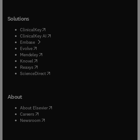
Solutions
(
opens in new tab/window
)
ClinicalKey
(
opens in new tab/window
)
ClinicalKey AI
(
opens in new tab/window
)
Embase
(
opens in new tab/window
)
Evolve
(
opens in new tab/window
)
Mendeley
(
opens in new tab/window
)
Knovel
(
opens in new tab/window
)
Reaxys
(
opens in new tab/window
)
ScienceDirect
About
(
opens in new tab/window
)
About Elsevier
(
opens in new tab/window
)
Careers
(
opens in new tab/window
)
Newsroom