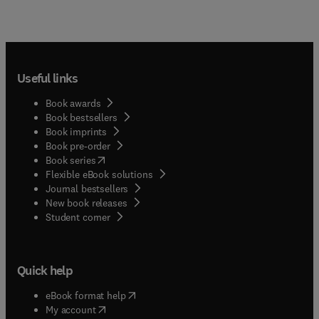
Useful links
Book awards
Book bestsellers
Book imprints
Book pre-order
(
opens in new tab/window
)
Book series
Flexible eBook solutions
Journal bestsellers
New book releases
(
opens in new tab/window
)
Student corner
Quick help
(
opens in new tab/window
)
eBook format help
(
opens in new tab/window
)
My account