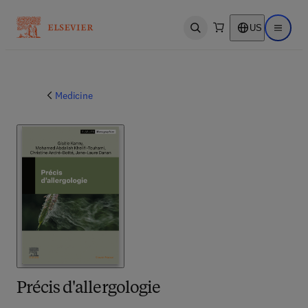
US
Open search
Open ma
Medicine
Précis d'allergologie