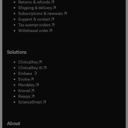
(
opens in new tab/window
)
Returns & refunds
(
opens in new tab/window
)
Shipping & delivery
(
opens in new tab/window
)
Subscriptions & renewals
(
opens in new tab/window
)
Support & contact
(
opens in new tab/window
)
Tax exempt orders
Withdrawal order
Solutions
(
opens in new tab/window
)
ClinicalKey
(
opens in new tab/window
)
ClinicalKey AI
(
opens in new tab/window
)
Embase
(
opens in new tab/window
)
Evolve
(
opens in new tab/window
)
Mendeley
(
opens in new tab/window
)
Knovel
(
opens in new tab/window
)
Reaxys
(
opens in new tab/window
)
ScienceDirect
About