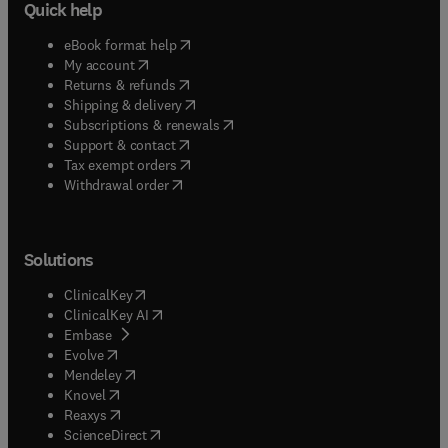
Quick help
(
opens in new tab/window
)
eBook format help
(
opens in new tab/window
)
My account
(
opens in new tab/window
)
Returns & refunds
(
opens in new tab/window
)
Shipping & delivery
(
opens in new tab/window
)
Subscriptions & renewals
(
opens in new tab/window
)
Support & contact
(
opens in new tab/window
)
Tax exempt orders
Withdrawal order
Solutions
(
opens in new tab/window
)
ClinicalKey
(
opens in new tab/window
)
ClinicalKey AI
(
opens in new tab/window
)
Embase
(
opens in new tab/window
)
Evolve
(
opens in new tab/window
)
Mendeley
(
opens in new tab/window
)
Knovel
(
opens in new tab/window
)
Reaxys
(
opens in new tab/window
)
ScienceDirect