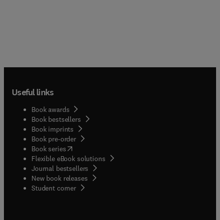
Useful links
Book awards
Book bestsellers
Book imprints
Book pre-order
(
opens in new tab/window
)
Book series
Flexible eBook solutions
Journal bestsellers
New book releases
(
opens in new tab/window
)
Student corner