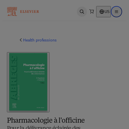
US
Open search
Open ma
Health professions
Pharmacologie à l'officine
Pour la délivrance éclairée des