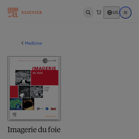
US
Open search
Open ma
Medicine
Imagerie du foie