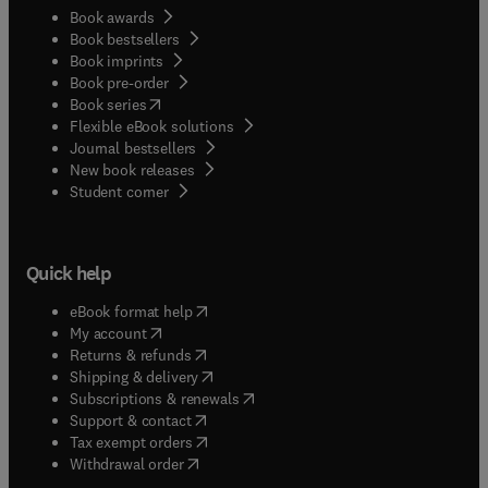
Book awards
Book bestsellers
Book imprints
Book pre-order
(
opens in new tab/window
)
Book series
Flexible eBook solutions
Journal bestsellers
New book releases
(
opens in new tab/window
)
Student corner
Quick help
(
opens in new tab/window
)
eBook format help
(
opens in new tab/window
)
My account
(
opens in new tab/window
)
Returns & refunds
(
opens in new tab/window
)
Shipping & delivery
(
opens in new tab/window
)
Subscriptions & renewals
(
opens in new tab/window
)
Support & contact
(
opens in new tab/window
)
Tax exempt orders
Withdrawal order