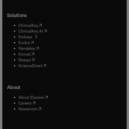
Solutions
(
opens in new tab/window
)
ClinicalKey
(
opens in new tab/window
)
ClinicalKey AI
(
opens in new tab/window
)
Embase
(
opens in new tab/window
)
Evolve
(
opens in new tab/window
)
Mendeley
(
opens in new tab/window
)
Knovel
(
opens in new tab/window
)
Reaxys
(
opens in new tab/window
)
ScienceDirect
About
(
opens in new tab/window
)
About Elsevier
(
opens in new tab/window
)
Careers
(
opens in new tab/window
)
Newsroom