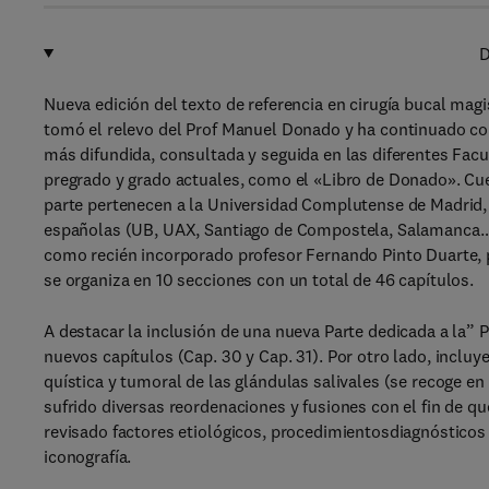
D
Nueva edición del texto de referencia en cirugía bucal mag
tomó el relevo del Prof Manuel Donado y ha continuado con s
más difundida, consultada y seguida en las diferentes Fac
pregrado y grado actuales, como el «Libro de Donado».
Cu
parte pertenecen a la Universidad Complutense de Madrid, 
españolas (UB, UAX, Santiago de Compostela, Salamanca…),
como recién incorporado profesor Fernando Pinto Duarte, p
se organiza en 10 secciones con un total de 46 capítulos.
A destacar la inclusión de una nueva Parte dedicada a la”
nuevos capítulos (Cap. 30 y Cap. 31). Por otro lado, incluy
quística y tumoral de las glándulas salivales (se recoge en 
sufrido diversas reordenaciones y fusiones con el fin de q
revisado factores etiológicos, procedimientosdiagnósticos
iconografía.