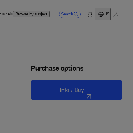
ournals
Search
Browse by subject
US
0 item
My accou
Purchase options
Info / Buy