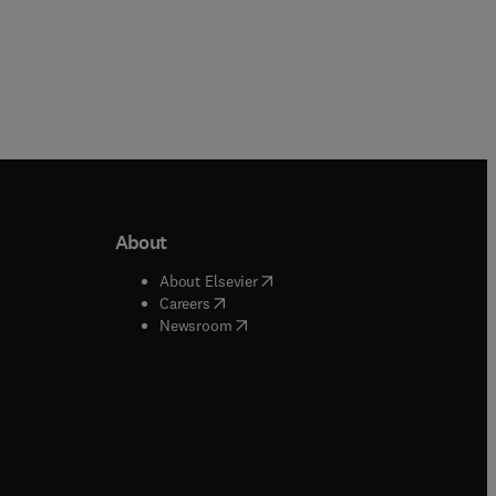
About
b/window
)
(
opens in new tab/window
)
About Elsevier
 tab/window
)
(
opens in new tab/window
)
Careers
(
opens in new tab/window
)
indow
)
Newsroom
ndow
)
/window
)
ndow
)
indow
)
tab/window
)