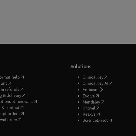
Solutions
(
opens in new tab/window
)
(
opens in new ta
ormat help
ClinicalKey
(
opens in new tab/window
)
(
opens in new
ount
ClinicalKey AI
(
opens in new tab/window
)
 & refunds
(
opens in new tab/w
Embase
(
opens in new tab/window
)
g & delivery
(
opens in new tab/wi
Evolve
(
opens in new tab/window
)
ptions & renewals
(
opens in new tab
Mendeley
(
opens in new tab/window
)
 & contact
(
opens in new tab/wi
Knovel
(
opens in new tab/window
)
mpt orders
(
opens in new tab/w
Reaxys
wal order
(
opens in new 
ScienceDirect