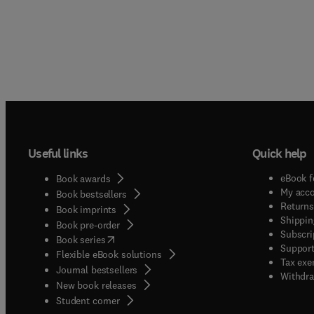
Useful links
Quick help
eBook f
Book awards
My acc
Book bestsellers
Returns
Book imprints
Shippin
Book pre-order
Subscri
(
opens in new tab/window
)
Book series
Support
Flexible eBook solutions
Tax exe
Journal bestsellers
Withdra
New book releases
(
opens in new tab/window
)
Student corner