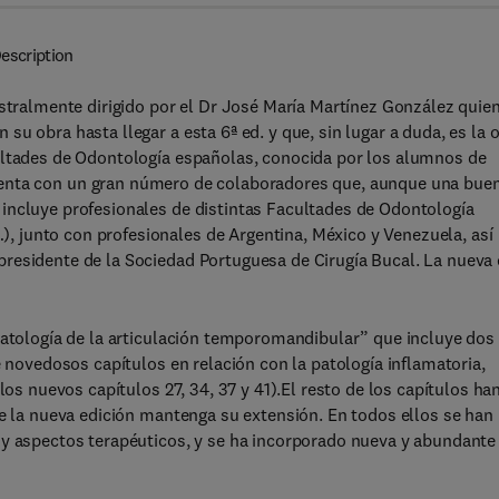
escription
istralmente dirigido por el Dr José María Martínez González quie
u obra hasta llegar a esta 6ª ed. y que, sin lugar a duda, es la 
ultades de Odontología españolas, conocida por los alumnos de
enta con un gran número de colaboradores que, aunque una bue
incluye profesionales de distintas Facultades de Odontología
 junto con profesionales de Argentina, México y Venezuela, así
residente de la Sociedad Portuguesa de Cirugía Bucal. La nueva 
 Patología de la articulación temporomandibular” que incluye dos
e novedosos capítulos en relación con la patología inflamatoria,
los nuevos capítulos 27, 34, 37 y 41).El resto de los capítulos ha
ue la nueva edición mantenga su extensión. En todos ellos se han
 y aspectos terapéuticos, y se ha incorporado nueva y abundante