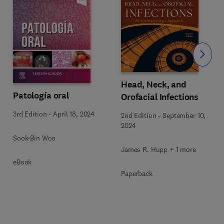
Slide
Head, Neck, and
Patología oral
Orofacial Infections
3rd Edition
-
April 18, 2024
2nd Edition
-
September 10,
2024
Sook-Bin Woo
James R. Hupp + 1 more
eBook
Paperback