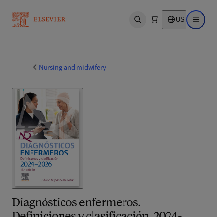
US
Open search
Open ma
Nursing and midwifery
Diagnósticos enfermeros.