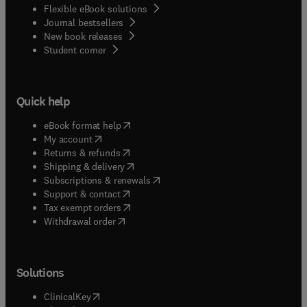
Flexible eBook solutions
Journal bestsellers
New book releases
(
opens in new tab/window
)
Student corner
Quick help
(
opens in new tab/window
)
eBook format help
(
opens in new tab/window
)
My account
(
opens in new tab/window
)
Returns & refunds
(
opens in new tab/window
)
Shipping & delivery
(
opens in new tab/window
)
Subscriptions & renewals
(
opens in new tab/window
)
Support & contact
(
opens in new tab/window
)
Tax exempt orders
Withdrawal order
Solutions
(
opens in new tab/window
)
ClinicalKey