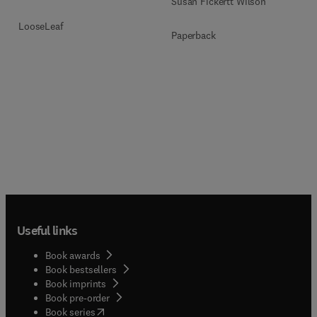
Susan Fickertt Wilson
LooseLeaf
Paperback
Useful links
Book awards
Book bestsellers
Book imprints
Book pre-order
(
opens in new tab/window
)
Book series