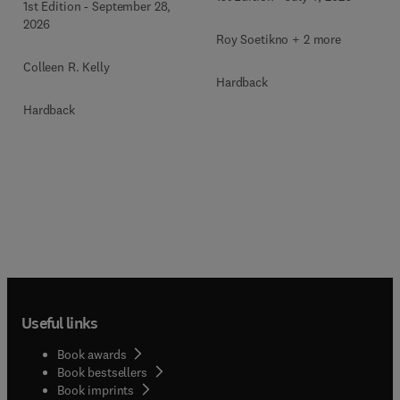
Endoscopy Clinics
1st Edition
-
September 28,
An Issue of
2026
Gastroenterology Clinics of
Roy Soetikno + 2 more
North America
Colleen R. Kelly
Hardback
Hardback
Useful links
Book awards
Book bestsellers
Book imprints