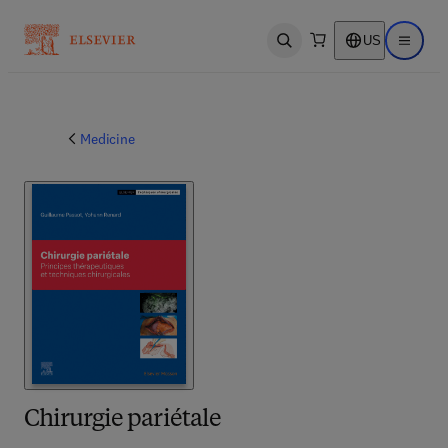
US
Open search
Open ma
Medicine
Chirurgie pariétale