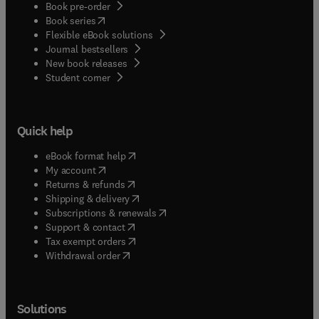
Book pre-order
(
opens in new tab/window
)
Book series
Flexible eBook solutions
Journal bestsellers
New book releases
(
opens in new tab/window
)
Student corner
Quick help
(
opens in new tab/window
)
eBook format help
(
opens in new tab/window
)
My account
(
opens in new tab/window
)
Returns & refunds
(
opens in new tab/window
)
Shipping & delivery
(
opens in new tab/window
)
Subscriptions & renewals
(
opens in new tab/window
)
Support & contact
(
opens in new tab/window
)
Tax exempt orders
Withdrawal order
Solutions