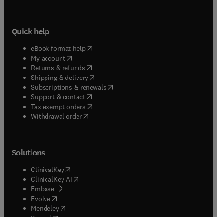
Quick help
(
opens in new tab/window
)
eBook format help
(
opens in new tab/window
)
My account
(
opens in new tab/window
)
Returns & refunds
(
opens in new tab/window
)
Shipping & delivery
(
opens in new tab/window
)
Subscriptions & renewals
(
opens in new tab/window
)
Support & contact
(
opens in new tab/window
)
Tax exempt orders
Withdrawal order
Solutions
(
opens in new tab/window
)
ClinicalKey
(
opens in new tab/window
)
ClinicalKey AI
(
opens in new tab/window
)
Embase
(
opens in new tab/window
)
Evolve
(
opens in new tab/window
)
Mendeley