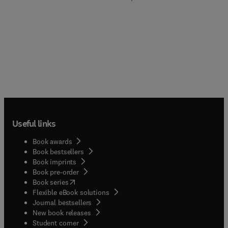
Useful links
Book awards
Book bestsellers
Book imprints
Book pre-order
(
opens in new tab/window
)
Book series
Flexible eBook solutions
Journal bestsellers
New book releases
(
opens in new tab/window
)
Student corner