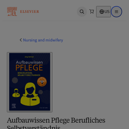
US
Open search
Open ma
Nursing and midwifery
Aufbauwissen Pflege Berufliches