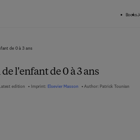
Books
J
fant de 0 à 3 ans
de l'enfant de 0 à 3 ans
Latest edition
Imprint:
Elsevier Masson
Author:
Patrick Tounian