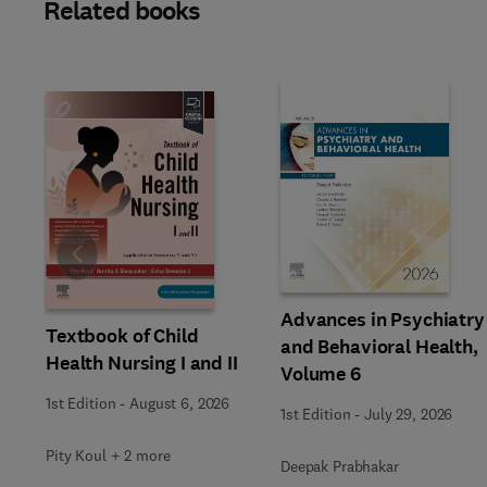
Related books
Slide
Advances in Psychiatry
Textbook of Child
and Behavioral Health,
Health Nursing I and II
Volume 6
1st Edition
-
August 6, 2026
1st Edition
-
July 29, 2026
Pity Koul + 2 more
Deepak Prabhakar