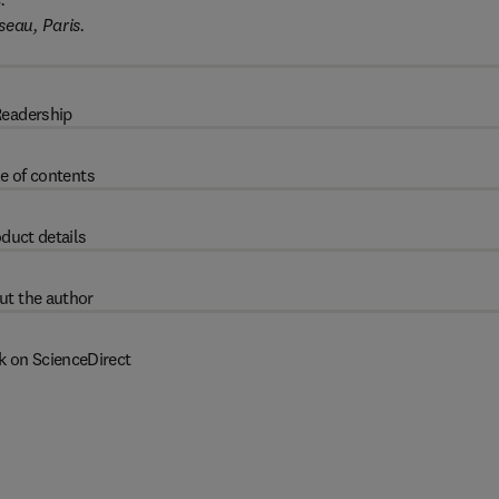
seau, Paris.
eadership
e of contents
duct details
ut the author
k on ScienceDirect