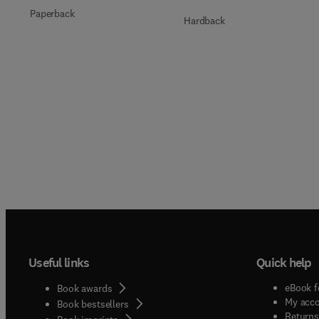
Paperback
Hardback
Useful links
Quick help
eBook f
Book awards
My acc
Book bestsellers
Returns