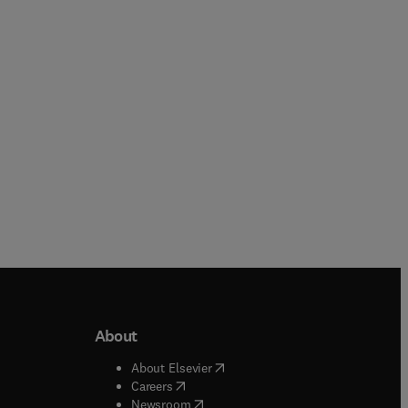
Satyan Lakshminrusimha
Hardback
Hardback
About
b/window
)
(
opens in new tab/window
)
About Elsevier
 tab/window
)
(
opens in new tab/window
)
Careers
(
opens in new tab/window
)
indow
)
Newsroom