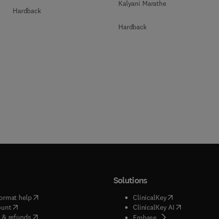
Kalyani Marathe
Hardback
Hardback
Solutions
(
opens in new tab/window
)
(
opens in new ta
ormat help
ClinicalKey
(
opens in new tab/window
)
(
opens in new
ount
ClinicalKey AI
(
opens in new tab/window
)
 & refunds
(
opens in new tab/w
Embase