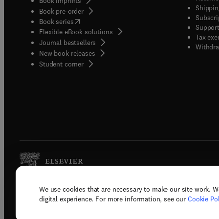
Book imprints
Shippin
Book pre-order
Subscri
(
opens in new tab/window
)
Book series
Support
Flexible eBook solutions
Tax exe
Journal bestsellers
Withdra
New book releases
(
opens in new tab/window
)
Student corner
We use cookies that are necessary to make our site work. W
Copyright © 2026 Elsevier, its licenso
digital experience. For more information, see our
Cookie Pol
Terms 