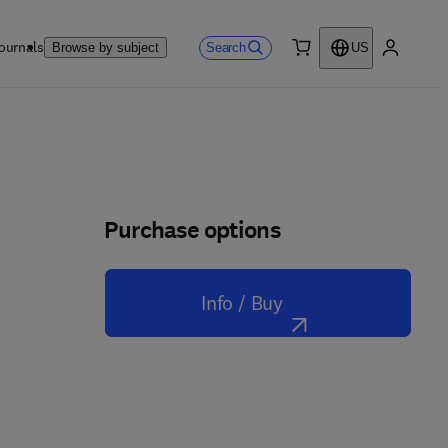
ournals
Search
Browse by subject
US
0 item
My accou
Purchase options
Info / Buy