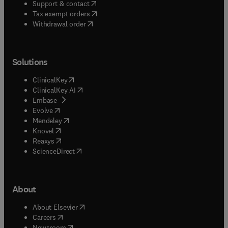
(
opens in new tab/window
)
Support & contact
(
opens in new tab/window
)
Tax exempt orders
Withdrawal order
Solutions
(
opens in new tab/window
)
ClinicalKey
(
opens in new tab/window
)
ClinicalKey AI
(
opens in new tab/window
)
Embase
(
opens in new tab/window
)
Evolve
(
opens in new tab/window
)
Mendeley
(
opens in new tab/window
)
Knovel
(
opens in new tab/window
)
Reaxys
(
opens in new tab/window
)
ScienceDirect
About
(
opens in new tab/window
)
About Elsevier
(
opens in new tab/window
)
Careers
(
opens in new tab/window
)
Newsroom