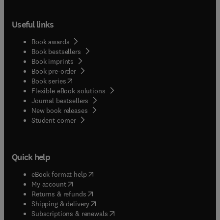
Useful links
Book awards
Book bestsellers
Book imprints
Book pre-order
(
opens in new tab/window
)
Book series
Flexible eBook solutions
Journal bestsellers
New book releases
(
opens in new tab/window
)
Student corner
Quick help
(
opens in new tab/window
)
eBook format help
(
opens in new tab/window
)
My account
(
opens in new tab/window
)
Returns & refunds
(
opens in new tab/window
)
Shipping & delivery
(
opens in new tab/window
)
Subscriptions & renewals