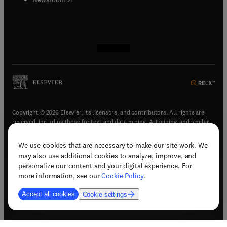
(
opens in new tab/window
(
opens in new tab/window
(
opens in new tab/window
(
opens in new tab/window
)
)
)
)
Copyright © 2026 Elsevier, its licensors, and contributors. All rights are
reserved, including those for text and data mining, AI training, and similar
technologies.
We use cookies that are necessary to make our site work. We
(
opens in new tab/window
)
Terms & conditions
may also use additional cookies to analyze, improve, and
(
opens in new tab/window
)
Privacy policy
personalize our content and your digital experience. For
(
opens in new tab/window
)
Accessibility statement
more information, see our
Cookie Policy
.
Cookie Settings
Accept all cookies
Cookie settings
(
opens in new tab/window
)
Support & contact