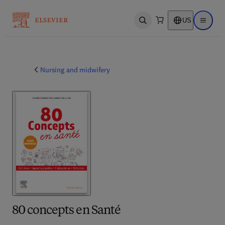
US
Open search
Open ma
Nursing and midwifery
80 concepts en Santé