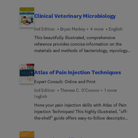
neutropenics, Infections in AIDS, Influenza and
endemic viral pneumonias, Resistant gram
negative infections, Toxic Shock Syndrome,
Clinical Veterinary Microbiology
Fulminant viral myocarditis, and Overwhelming
post-splenectomy infection.
2nd Edition
Bryan Markey + 4 more
English
This beautifully illustrated, comprehensive
reference provides concise information on the
materials and methods of bacteriology, mycology,
and virology. The book covers the collection,
isolation, and culture of diagnostic specimens,
with detailed notes on the biochemical, serological
Atlas of Pain Injection Techniques
and other tests currently used to identify and
Expert Consult: Online and Print
distinguish between microbial pathogens. The new
edition sets out to provide the most up-to-date
2nd Edition
Therese C. O'Connor + 1 more
account of all the clinically and economically
English
important pathogens, including Bovine
Hone your pain injection skills with Atlas of Pain
Spongiform Encephalomyeltis, Creutzfeldt-Jakob
Injection Techniques! This highly illustrated, "off-
Disease, E-coli, and Salmonella. The clear,
the-shelf" guide offers easy-to-follow descriptions
accessible format, together with the complete
of today’s best techniques for administering basic
revision of the content, makes this a valuable
nerve blocks. Ideal for relative newcomers to pain
resource."This book, co-written by five specialists
management as well as for anesthesiology