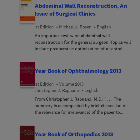
refondue et considérablement enrichie, est
Abdominal Wall Reconstruction, An
methods with many specially prepared schematic
consacrée à l'ensemble des pathologies générales
Issue of Surgical Clinics
illustrations specific to the cat. Emphasis is on
susceptibles d'affecter le système
presenting both classical methods and new
musculosquelettique : arthrites, maladies
techniques. Feline Soft Tissue and General Surgery
1st Edition
Michael J. Rosen
English
systémiques, endocrinopathies, ostéopathies,
is the perfect sister-text to Feline Orthopedic
An important review on abdominal wall
affections infections, tumeurs, traumatismes, etc.
Surgery and Musculoskeletal Disease, also
reconstruction for the general surgeon! Topics will
Intégrant les dernières innovations techniques, ce
published by Elsevier. Together they comprise a
include preoperative optimization of a ventral
traité expose avec rigueur et clarté l'ensemble de
comprehensive and complete literature giving
hernia patient, prevention of incisional hernias,
la sémiologie radiologique et de l'analyse
practial coverage of all possible surgical
laparoscopic ventral hernia repair, open ventral
diagnostique, les complications possibles, les
procedures in the cat.
hernia repair, atypical hernias, epigastric and
associations lésionnelles à connaître ainsi que les
Year Book of Ophthalmology 2013
umbilical hernias, parastomal hernia repair, flap
principes des traitements. Les différentes
reconstruction, synthetic mesh, clinical outcomes
techniques d'investigation sont intégrées.
1st Edition
Volume 2013
of biologic mesh, pediatric hernias, takedown of
L'ouvrage éclaire le praticien sur les diagnostics
Christopher J. Rapuano
English
enterocutaneous fistula, a review of laparoscopic
différentiels, l'oriente dans ses interprétations et
From Christopher J. Rapuano, M.D.: ". . . The
versus open inguinal hernia, and more!
l'aide à choisir la technique d'imagerie la plus
summary is accompanied by brief discussion of
performante pour chaque pathologie étudiée. La
the relevance (or irrelevance) of the paper to
richesse et la qualité exceptionnelle de son
practicing ophthalmologists. It is what you need to
iconographie (plus de 2 200 illustrations) font de
know!" There's no faster or easier way to stay
cet ouvrage une référence précieuse et
informed! The Year Book of Ophthalmology brings
Year Book of Orthopedics 2013
indispensable. Fruit d'une collaboration étroite
you abstracts of articles carefully selected from