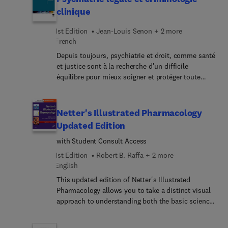
changes to the functional and clinical
animal data, the validity of treating an essential oil
clinique
manifestations of disease and their underlying
as if it was a single chemical, and the arbitrary
causes and mechanisms. Updated throughout, it
1st Edition
Jean-Louis Senon + 2 more
nature of uncertainty factors. There is a critique of
offers a superb complement to more
French
current regulations.
comprehensive textbooks and presentations of
Depuis toujours, psychiatrie et droit, comme santé
pathology, including course syllabi. It can also be
et justice sont à la recherche d'un difficile
used as an adjunct for study of gross and
équilibre pour mieux soigner et protéger toute
microscopic pathology specimens in laboratory
personne souffrant de troubles mentaux. Aussi,
exercises, and makes a great review resource for
avec la naissance de la clinique dans le sillage du
students, medical residents, physicians and other
Traité médico-philosophique sur l'aliénation
Netter's Illustrated Pharmacology
healthcare professionals.
mentale de Pinel, les aliénistes ont accordé une
Updated Edition
place centrale à la clinique médicolégale pour
with Student Consult Access
reconnaître le malade au-delà du trouble du
comportement, et lui apporter les soins
1st Edition
Robert B. Raffa + 2 more
indispensables. Cet ouvrage offre une place
English
particulière à la protection de la personne malade
This updated edition of Netter's Illustrated
et aux soins sans consentement prévus par la loi
Pharmacology allows you to take a distinct visual
du 5 juillet 2011 et réformée en 2013. Dans une
approach to understanding both the basic science
première partie de psychiatrie légale, après avoir
and clinical applications of pharmacology.
traité de l'organisation des soins en psychiatrie et
Designed to be compatible and used in
de la législation hospitalière, il aborde la