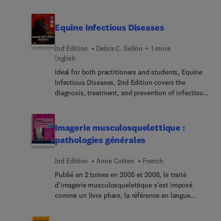
always a viable one. The increasing requirement
déroulement de la grossesse : saignement des
des examens. Le succès de la 1re édition et les
for the general veterinarian to be competent in
premier et troisième trimestres, écoulement
avancées permanentes dans ce domaine rendaient
performing feline surgery has not, however, been
Equine Infectious Diseases
vulvaire, fièvre, menace d'accouchement,
cette nouvelle édition nécessaire. Désormais tout
supported by a dedicated text on the subject.
grossesse qui se prolonge ; - la conduite de
en couleur, et avec une iconographie très
Feline General and Oncological Surgery assembles
l'accouchement inopiné à domicile que le
2nd Edition
Debra C. Sellon + 1 more
largement renouvelée, cette 2e édition s'enrichit
an international team of editors and contributors
praticien de terrain doit savoir gérer ; - l'examen
English
d'une nouvelle partie composée de fiches
to present the first comprehensive resource
du nouveau-né et les soins à la naissance, la
consacrées aux principales pathologies
Ideal for both practitioners and students, Equine
devoted solely to all aspects of soft-tissue
lactation, les suites de couches, le retour à
rencontrées par le neuroradiologue (AVC,
Infectious Diseases, 2nd Edition covers the
surgeries in the cat. Techniques are covered in a
domicile étant le plus souvent précoce.
démence, gliomes, etc.).
diagnosis, treatment, and prevention of infectious
practical and detailed ‘how to’ manner and range
L'évolution des techniques et de la thérapeutique
disease in horses. Organized by infectious agent —
from the common to the more specialized,
en pratique obstétricale, ainsi que le succès des
viral, bacterial and rickettsial, protozoal, and
ensuring the widest possible appeal. The book
précédentes éditions justifient cette nouvelle
fungal — it includes complete coverage of the
Imagerie musculosquelettique :
divides into several sections, initially considering
édition. Désormais entièrement en couleur, elle
individual diseases caused by each type of agent.
the general approach to the feline surgery patient
pathologies générales
bénéficie d'une mise à jour complète des
A section on clinical problems offers effective
and then proceeding to detailed coverage of
informations et d'une iconographie enrichie et
treatment for conditions such as ocular infections,
surgery by anatomic location. Part 1 deals with the
2nd Edition
Anne Cotten
French
renouvelée. Elle intègre les recommandations du
CNS infections, and skin infections. Preventing
basics of feline anesthesia, analgesia, preoperative
CNGOF, les propositions de la HAS et les
Publié en 2 tomes en 2005 et 2008, le traité
and controlling infectious disease outbreaks is
and postoperative care of the patient, surgical
conférences de consensus. Le niveau de preuve
d'imagerie musculosquelettique s'est imposé
addressed with information on epidemiology,
instrumentation and surgical principles for
est également donné en fonction de la qualité des
comme un livre phare, la référence en langue
biosecurity, antimicrobial therapy, and recognizing
oncology cases. Part 2 covers surgical techniques
résultats disponibles dans la littérature.
française de l'imagerie ostéoarticulaire. Cette
foreign equine diseases.
of general and oncological feline diseases and
nouvelle édition du premier tome, entièrement
injuries, which are explained as step-by-step