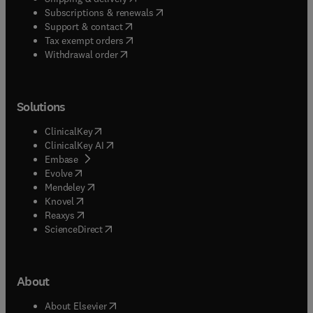
(
opens in new tab/window
)
Subscriptions & renewals
(
opens in new tab/window
)
Support & contact
(
opens in new tab/window
)
Tax exempt orders
Withdrawal order
Solutions
(
opens in new tab/window
)
ClinicalKey
(
opens in new tab/window
)
ClinicalKey AI
(
opens in new tab/window
)
Embase
(
opens in new tab/window
)
Evolve
(
opens in new tab/window
)
Mendeley
(
opens in new tab/window
)
Knovel
(
opens in new tab/window
)
Reaxys
(
opens in new tab/window
)
ScienceDirect
About
(
opens in new tab/window
)
About Elsevier