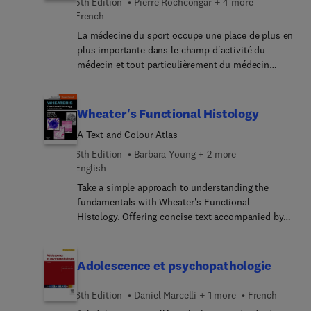
5th Edition
Pierre Rochcongar + 4 more
d'ouvrage, un tableau de correspondance inédit
French
entre l'ancien et le nouveau programme offre un
La médecine du sport occupe une place de plus en
repérage rapide des changements intervenus dans
plus importante dans le champ d'activité du
la discipline : numéros d'items + objectifs
médecin et tout particulièrement du médecin
pédagogiques.
généraliste : du simple certificat pour permettre à
un élève de participer à des activités sportives
spécifiques (piscine, tennis…) au suivi d'un sportif
Wheater's Functional Histology
confirmé, tout praticien est confronté aux
A Text and Colour Atlas
questions posées par la pratique sportive de son
patient, quels que soient son niveau de pratique
6th Edition
Barbara Young + 2 more
ou son état de santé. Toutes les questions que
English
peut se poser le médecin trouveront leurs
Take a simple approach to understanding the
réponses dans cet ouvrage et notamment sur la
fundamentals with Wheater's Functional
surveillance, le diagnostic, le conseil et la
Histology. Offering concise text accompanied by
prescription d'activité physique. Il rappelle les
hundreds of captions and images of histology
fondements de la médecine du sport, établit les
slides, this best-selling textbook will equip you
relations entre la pratique sportive et la
with all the must-know histology information you
Adolescence et psychopathologie
physiopathologie, notamment cardio-vasculaire,
need to complete your courses and ace your
passe en revue la traumatologie et les pathologies
exams.All (print) purchasers receive the complete,
8th Edition
Daniel Marcelli + 1 more
French
liées à la pratique sportive, pour finir sur les
downloadable eBook (via Student Consult) - which