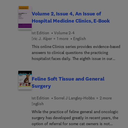
tous – neuroradiologue ou radiologue généraliste –
différents examens disponibles et de reconnaître
grossesse, estimer les risques encourus, examiner,
des techniques avancées devenues usuelles,
les signes à rechercher afin d'établir un diagnostic.
traiter la femme enceinte dans le cadre de
Volume 2, Issue 4, An Issue of
comme la perfusion, les angiographies
Il fournit également les clés permettant de référer
l'urgence et surveiller les suites de couches. Cet
dynamiques, la spectro-RM. Ces séquences font
Hospital Medicine Clinics, E-Book
à bon escient afin d'effectuer les examens
ouvrage rappelle le développement normal du
maintenant partie intégrante du bilan de
complémentaires parfois indispensables.
foetus, de la fécondation à l'accouchement, et
nombreuses pathologies du SNC et leur utilisation
1st Edition
Volume 2-4
détaille les différents problèmes de la prise en
est quotidienne et nécessaire. En fin d'ouvrage,
Eric J. Alper + 1 more
English
charge de la grossesse : - la surveillance : l'examen
des fiches regroupent les éléments indispensables
This online Clinics series provides evidence-based
obstétrical, le calendrier des examens obligatoires
à la connaissance de pathologies particulières soit
answers to clinical questions the practicing
ou recommandés à prescrire, le conseil génétique
fréquentes, comme la SEP, soit de causes variées
hospitalist faces daily. The eighth issue in our
et le diagnostic anténatal ; - le dépistage et la prise
comme les démences ou les pathologies de la
growing online database, edited by Eric Alper and
en charge avec le spécialiste des pathologies
substance blanche. Riche d'une iconographie
Valerie Lang, covers essential updates in the
survenant au cours de la grossesse : les
abondante et récente, ce livre s'adresse à la fois
following topics: medication induced kidney
pathologies mineures inhérentes à la grossesse
Feline Soft Tissue and General
aux radiologues en formation, désireux
injury, spine infections, orthopedic procedures,
(nausées, troubles vasculaires, etc.), les maladies
Surgery
d'apprendre la sémiologie IRM neuroradiologique,
and more.
infectieuses, l'hypertension, le diabète, les
aux neurologues et aux neurochirurgiens, qu'il
maladies gastroentérologiques... vasculaires et
aidera à mieux comprendre les images et les
1st Edition
Sorrel J Langley-Hobbs + 2 more
hématologiques, les incompatibilités foeto-
comptes rendus. Il constitue un outil précieux du
English
maternelles, les urgences abdominales, les
DPC pour le radiologue confirmé. Enfin, les
While the practice of feline general and oncologic
pathologies tropicales, les contre-indications des
manipulateurs et tous les prescripteurs d'IRM du
surgery has developed greatly in recent years, the
médicaments, vaccinations, irradiations ; - les
système nerveux central y trouveront de
option of referral for some cat owners is not
conduites à tenir devant des anomalies du
précieuses informations sur la réalisation pratique