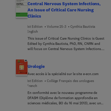
diverse spectrum of inflammatory and neoplastic
Central Nervous System Infections,
disorders, many of which pose problems for
An Issue of Critical Care Nursing
practicing surgical pathologists on a daily basis.
Clinics
Pathologists' understanding of these diseases
continues to evolve rapidly. The topics in this
1st Edition
Volume 25-3
Cynthia Bautista
issue of Surgical Pathology Clinics address a wide
English
range of neoplasms and present ancillary
techniques that play an increasingly important role
This issue of Critical Care Nursing Clinics is Guest
in diagnostic pathology and include prognostic
Edited by Cynthia Bautista, PhD, RN, CNRN and
and predictive markers that have become a routine
will focus on Central Nervous System Infections.
part of gastrointestinal pathology practice. These
Article topics will include bacterial meningitis,
expert reviews provide surgical pathologists with
viral meningitis, viral encephalitis, cerebral
critical practical updates on many of these
abscess, spinal abscess, and ventriculitis.
Urologie
challenging areas, with an emphasis on differential
Avec accès à la spécialité sur le site e-ecn.com
diagnosis and diagnostic pitfalls. Some topics
include: Lymphomas of the gastrointestinal tract;
1st Edition
Collège Français des urologues
Mesenchymal tumors of the gastrointestinal tract
French
other than GIST; Barrett's esophagus: evolving
En conformité avec le nouveau programme de
concepts in diagnosis and neoplastic progression;
DFASM (Diplôme de formation approfondie en
Immunohistochemistry in neoplastic
sciences médicales, BO du 16 mai 2013), avec un
gastrointestinal pathology; HER2 testing in
tableau de correspondance de la numérotation des