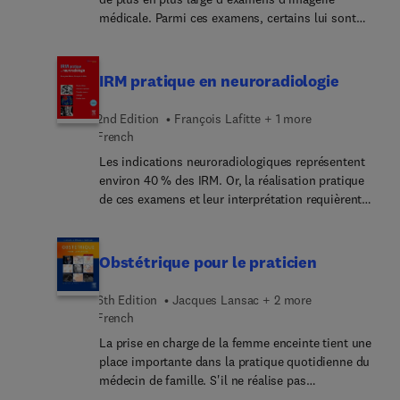
liefert eine aktuelle Bestandsaufnahme und wagt
thérapeutique en oncologie.
la nouvelle collection, Les référentiels des
médicale. Parmi ces examens, certains lui sont
einen Blick nach vorn: Wo steht die CBASP-
Collèges, dont le nouveau format et la maquette
facilement accessibles au cabinet (radiographie et
Forschung derzeit, welche klinischen Erfahrungen
en quadrichromie offrent une clarté de lecture et
échographie) d'autres, plus coûteux, nécessitent
gibt es und welche Fragen sind noch offen? Wie
facilitent la compréhension et la mémorisation. En
généralement de référer. Les examens simples
kann man komorbide Störungen mit CBASP
IRM pratique en neuroradiologie
début d'ouvrage, un tableau de correspondance
suffisent au diagnostic de nombreuses affections,
therapieren: Posttraumatische Belastungsstörung
inédit entre l'ancien et le nouveau programme
à condition d'en connaître les signes et de les
(PTBS), Alkoholmissbrauch, Suizidalität,
2nd Edition
François Lafitte + 1 more
offre un repérage rapide des changements
rechercher, et référer requiert des connaissances
Zwangsstörung - In welchen Behandlungssettings
French
intervenus dans la discipline : numéros d'items +
sur les capacités diagnostiques des techniques.
kann man CBASP einsetzen, was ist zu beachten?
Les indications neuroradiologiques représentent
objectifs pédagogiques.
Véritable guide pratique d'imagerie médicale
Welche Entwicklungsmöglichk... und Perspektiven
environ 40 % des IRM. Or, la réalisation pratique
vétérinaire, cet ouvrage fait le point sur l'ensemble
gibt es für CBASP? Mit dem Code im Buch: ab
de ces examens et leur interprétation requièrent
des techniques disponibles à l'heure actuelle. Il
Aktivierung Zugriff auf die Abbildungen. Im
des connaissances spécialisées. La grande
rappelle les principes physiques et les spécificités
Autorenteam sind die führenden amerikanischen
originalité de cet ouvrage repose sur son approche
de chacune d'entre elles afin de mieux
und deutschsprachigen Spezialisten vertreten - der
sémiologique et thématique de la pathologie
Obstétrique pour le praticien
comprendre leurs apports respectifs dans le
Begründer der Methode, James P. McCullough, gibt
neurologique. Il se consulte aisément grâce à un
diagnostic des principales maladies canines et
einen Überblick über den aktuellen Stand zum
plan en deux parties ; encéphale d'une part, moelle
félines. À travers l'évocation clinique d'un nombre
6th Edition
Jacques Lansac + 2 more
Cognitive Behavioral Analysis System of
et rachis d'autre part, suivant la même analyse : -
French
très important d'affections du chat et du chien, et
Psychotherapy.
comment réaliser une IRM ; - sémiologie
grâce à une iconographie extrêmement variée et de
La prise en charge de la femme enceinte tient une
élémentaire ; - orientation diagnostique en
grande qualité, cet ouvrage permet au lecteur de
place importante dans la pratique quotidienne du
fonction des caractéristiques des images. Ce livre
visualiser pour chaque maladie les images les plus
médecin de famille. S'il ne réalise pas
offre en particulier un mode d'emploi accessible à
probantes afin de faire le bon choix parmi les
l'accouchement, il est amené à surveiller la