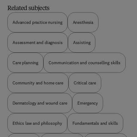
Gesundheitssystem, sexuelle Belästigung am
Arbeitsplatz, Triage) bzw. erweitert (z.B.
Related subjects
strafrechtliche Haftung, Rechte des Betriebsrats,
Berufsrecht der Pflege) Fallbeispiele präzisiert und
Advanced practice nursing
Anesthesia
noch verständlicher, Grafiken komplett
überarbeitet Feedback zum Buch und Erfahrungen
aus Lehrtätigkeit eingearbeitet Neu: Pro-/Contra-
Assessment and diagnosis
Assisting
Kästen Neu: Kapitel zur Prüfung (am Ende) Neu:
Glossar Neu: Literaturhinweise
Care planning
Communication and counselling skills
Community and home care
Critical care
Dermatology and wound care
Emergency
Ethics law and philosophy
Fundamentals and skills