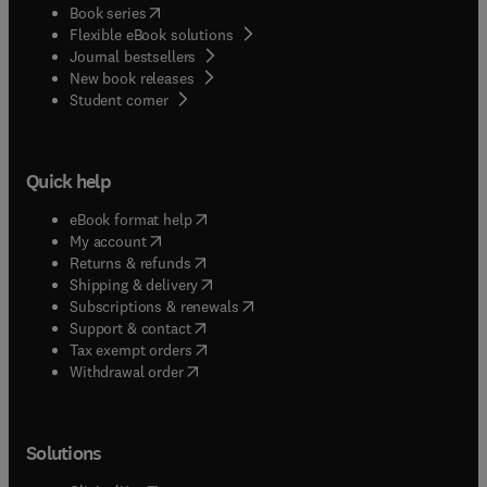
(
opens in new tab/window
)
Book series
Flexible eBook solutions
Journal bestsellers
New book releases
(
opens in new tab/window
)
Student corner
Quick help
(
opens in new tab/window
)
eBook format help
(
opens in new tab/window
)
My account
(
opens in new tab/window
)
Returns & refunds
(
opens in new tab/window
)
Shipping & delivery
(
opens in new tab/window
)
Subscriptions & renewals
(
opens in new tab/window
)
Support & contact
(
opens in new tab/window
)
Tax exempt orders
Withdrawal order
Solutions