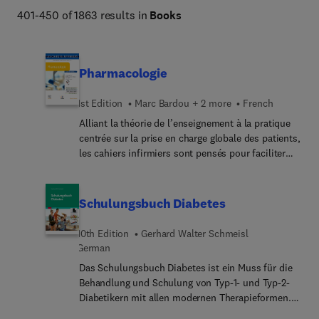
Planning, Midwifery, Leadership & Management, Nurse 
401-450 of 1863 results in
Books
Anesthesia, Psychiatric Mental Health, and more. 
Pharmacologie
1st Edition
Marc Bardou + 2 more
French
Alliant la théorie de l’enseignement à la pratique
centrée sur la prise en charge globale des patients,
les cahiers infirmiers sont pensés pour faciliter
l’acquisition des connaissances indispensables à
l’exercice du métier au quotidien.La collection est
découpée en spécialités et cet ouvrage est
Schulungsbuch Diabetes
structuré selon le plan suivant :¿ Partie I -
Pharmacologie générale¿ Partie II - Classes de
10th Edition
Gerhard Walter Schmeisl
médicaments¿ Partie III - Règles de prescription¿
German
Partie IV - Effets iatrogènesLa compréhension et
Das Schulungsbuch Diabetes ist ein Muss für die
l’acquisition des connaissances sont facilitées par
Behandlung und Schulung von Typ-1- und Typ-2-
une présentation tout en couleurs, de nombreux
Diabetikern mit allen modernen Therapieformen.
tableaux, illustrations, photographies et une série
Lassen Sie sich vom didaktischen Konzept, gut
d’encadrés :– Protocole de soin,– Protocole