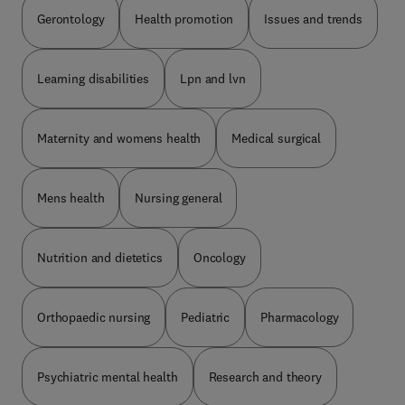
Gerontology
Health promotion
Issues and trends
Learning disabilities
Lpn and lvn
Maternity and womens health
Medical surgical
Mens health
Nursing general
Nutrition and dietetics
Oncology
Orthopaedic nursing
Pediatric
Pharmacology
Psychiatric mental health
Research and theory