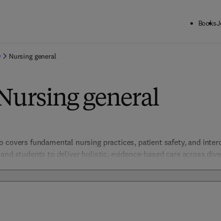
Books
J
y
Nursing general
Nursing general
covers fundamental nursing practices, patient safety, and interdis
and students to deliver holistic, evidence-based care across dive