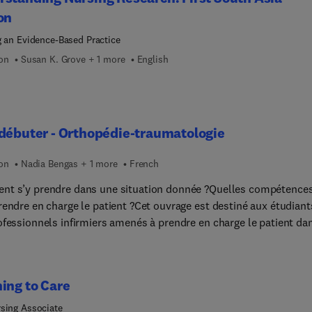
es and children. The book is aimed to enhance the capabilities of
on
n nurturing a child. Not only that, the study questions given at t
each chapter will allow the student to self-evaluate their
g an Evidence-Based Practice
tanding of the topic.
ion
Susan K. Grove + 1 more
English
débuter - Orthopédie-traumatologie
ion
Nadia Bengas + 1 more
French
t s’y prendre dans une situation donnée ?Quelles compétence
rendre en charge le patient ?Cet ouvrage est destiné aux étudiant
ofessionnels infirmiers amenés à prendre en charge le patient da
ice d'Orthopédie-Traumat... En trois grandes parties :1 – Les
uis fournissent les notions indispensables de physiologie des pla
classification des pansements pour aborder sereinement les
ing to Care
ons cliniques prévalentes.2 – Les situations cliniques prévalente
ent de se familiariser avec la prise en charge globale des patien
sing Associate