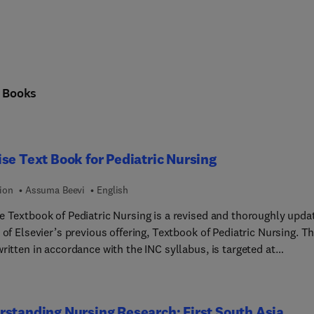
n
Books
se Text Book for Pediatric Nursing
ion
Assuma Beevi
English
e Textbook of Pediatric Nursing is a revised and thoroughly upda
 of Elsevier’s previous offering, Textbook of Pediatric Nursing. T
ritten in accordance with the INC syllabus, is targeted at
raduates and is designed to help students develop an
tanding of the modern approach to childcare, identification,
tion and nursing management of common health problems of
standing Nursing Research: First South Asia