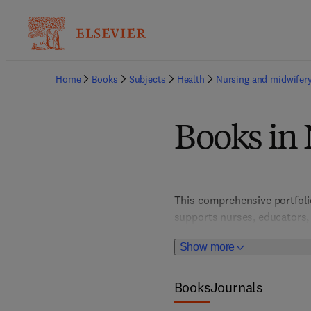
Home
Books
Subjects
Health
Nursing and midwifer
Books in 
This comprehensive portfolio 
supports nurses, educators, 
Show more
Books
Journals