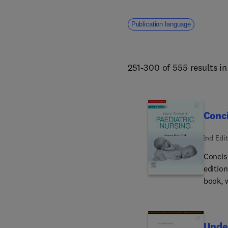
Publication language
251-300 of 555 results i
Conci
2nd Edit
Concis
edition
book, w
underg
unders
preven
Under