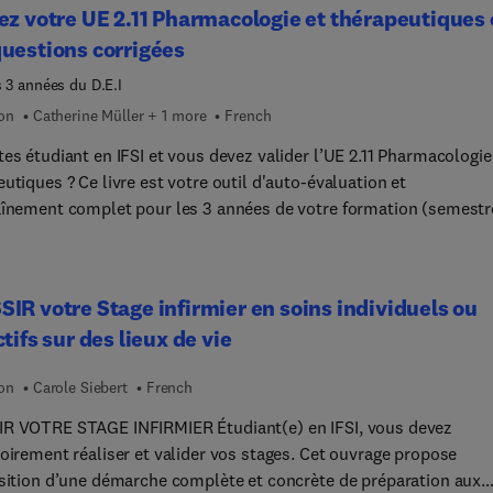
ez votre UE 2.11 Pharmacologie et thérapeutiques
ations. Enfin une collection centrée sur le rôle infirmier !
analyse ;- Les délais moyens d’obtention de résultats ;- Les nor
uestions corrigées
ques ;- Les grandes lignes de l’interprétation clinique des résulta
 faciliter la coopération avec le médecin prescripteur. Que ce soit
s 3 années du D.E.I
n service hospitalier, un EHPAD, un foyer d’accueil médicalisé ou
ion
Catherine Müller + 1 more
French
e, le format spécifique de l’ouvrage, ainsi que le classement des
es étudiant en IFSI et vous devez valider l’UE 2.11 Pharmacologie
 par ordre alphabétique, permettent une consultation rapide et
utiques ? Ce livre est votre outil d'auto-évaluation et
ce, qui donnera des réponses immédiates aux infirmiers, étudiant
aînement complet pour les 3 années de votre formation (semestr
nfirmiers ou en DFGSM 2-3, facilitant ainsi l’organisation au
 forme de QCM, QROC,
ien.
s de doses et cas cliniques -l'ouvrage permet un entraînement
if et progressif, selon les recommandations de bonnes pratiques
IR votre Stage infirmier en soins individuels ou
nnelles et pédagogiques de la formation : - En Semestre 1 - Les
ctifs sur des lieux de vie
lités sur la pharmacologie et les médicaments de l’ordonnance à
nistration, risques et dangers de l’administration médicamenteuse
ion
Carole Siebert
French
estre 3 - Les familles thérapeutiques, effets et usages des
ents. - En Semestre 5 - La responsabilité infirmière dans le cir
RE STAGE INFIRMIER Étudiant(e) en IFSI, vous devez
ament, dans la prescription et l’administration. Vous développez
ement réaliser et valider vos stages. Cet ouvrage propose
l’ensemble de la compétence 4 IDE : « Mettre en œuvre des action
isition d’une démarche complète et concrète de préparation aux