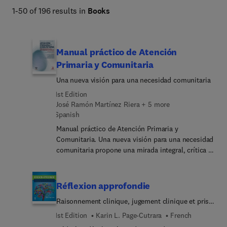
1-50 of 196 results in
Books
Manual práctico de Atención
Primaria y Comunitaria
Una nueva visión para una necesidad comunitaria
1st Edition
José Ramón Martínez Riera + 5 more
Spanish
Manual práctico de Atención Primaria y
Comunitaria. Una nueva visión para una necesidad
comunitaria propone una mirada integral, crítica y
transformadora de la Atención Primaria y
Comunitaria, trascendiendo el modelo asistencial
clásico para situar la comunidad, la participación y
Réflexion approfondie
la equidad en el centro del sistema. Está
Raisonnement clinique, jugement clinique et prise
concebido no solo para comprender la Atención
de décision dans les soins infirmiers au Canada
Primaria, sino para impulsarla hacia el futuro. El
1st Edition
Karin L. Page-Cutrara
French
texto integra evidencia científica, experiencia