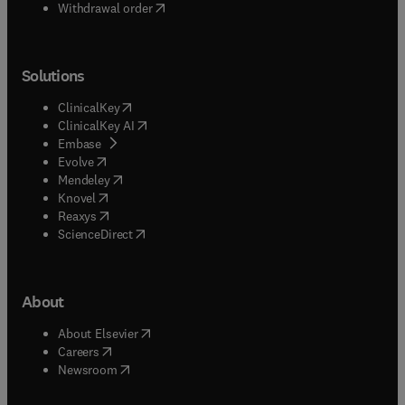
Withdrawal order
Solutions
(
opens in new tab/window
)
ClinicalKey
(
opens in new tab/window
)
ClinicalKey AI
(
opens in new tab/window
)
Embase
(
opens in new tab/window
)
Evolve
(
opens in new tab/window
)
Mendeley
(
opens in new tab/window
)
Knovel
(
opens in new tab/window
)
Reaxys
(
opens in new tab/window
)
ScienceDirect
About
(
opens in new tab/window
)
About Elsevier
(
opens in new tab/window
)
Careers
(
opens in new tab/window
)
Newsroom