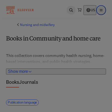
US
Open search
Open ma
Nursing and midwifery
Books in Community and home care
This collection covers community health nursing, home-
based interventions, and public health strategies. 
Supporting practitioners and policymakers, it features 
Show more
models of care, health promotion, and disease prevention 
tailored for diverse populations.
Books
Journals
Publication language