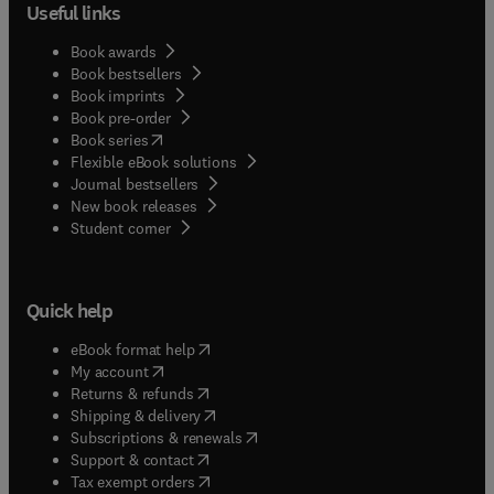
Useful links
Book awards
Book bestsellers
Book imprints
Book pre-order
(
opens in new tab/window
)
Book series
Flexible eBook solutions
Journal bestsellers
New book releases
(
opens in new tab/window
)
Student corner
Quick help
(
opens in new tab/window
)
eBook format help
(
opens in new tab/window
)
My account
(
opens in new tab/window
)
Returns & refunds
(
opens in new tab/window
)
Shipping & delivery
(
opens in new tab/window
)
Subscriptions & renewals
(
opens in new tab/window
)
Support & contact
(
opens in new tab/window
)
Tax exempt orders