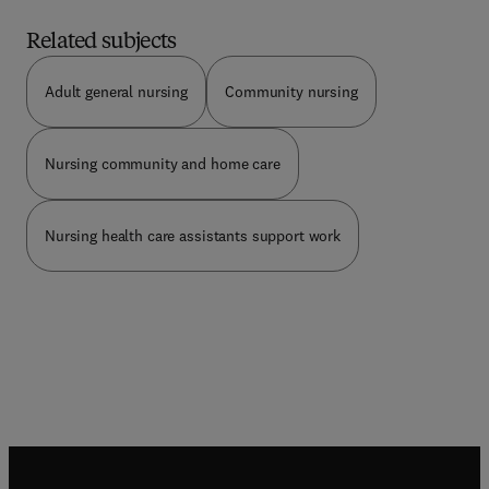
tout en couleurs, permet donc à l’élève (et au
professionnel) de réviser les bases
Related subjects
incontournables en anatomie et en physiologie et
d’acquérir des connaissances théoriques et
Adult general nursing
Community nursing
pratiques, sur lesquelles il pourra prendre appui
tout au long de sa formation future et durant
l’exercice de sa profession.
Nursing community and home care
Nursing health care assistants support work