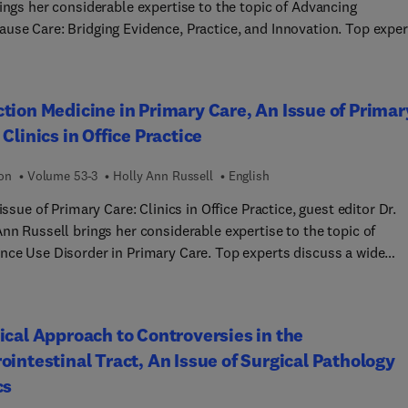
ings her considerable expertise to the topic of Advancing
étations.
Entscheidungsbäume, prägnante Merksätze und nützliche
use Care: Bridging Evidence, Practice, and Innovation. Top exper
ipps für Ihren Arbeitsalltag.
e a comprehensive exploration of menopause care, equipping
care providers with evidence-based strategies to navigate key
nges, including misinformation, diverse patient needs, and access
tion Medicine in Primary Care, An Issue of Primar
es, while offering special attention to emerging treatments such
 Clinics in Office Practice
ceptor antagonists, weight management strategies, and the
zation of hormone therapy.
ion
Volume 53-3
Holly Ann Russell
English
 issue of Primary Care: Clinics in Office Practice, guest editor Dr.
nn Russell brings her considerable expertise to the topic of
nce Use Disorder in Primary Care. Top experts discuss a wide
y of substance use disorder topics of importance to primary care
ians, including stimulant use, drug screens, harm reduction for t
nd many more.
ical Approach to Controversies in the
ointestinal Tract, An Issue of Surgical Pathology
cs