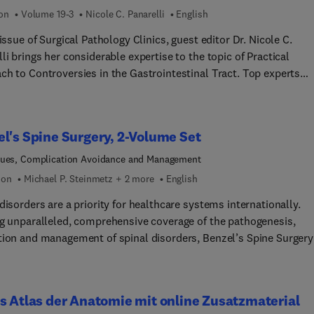
ion
Volume 19-3
Nicole C. Panarelli
English
 issue of Surgical Pathology Clinics, guest editor Dr. Nicole C.
li brings her considerable expertise to the topic of Practical
ch to Controversies in the Gastrointestinal Tract. Top experts
 a critical analysis of the literature surrounding evolving practic
al pathology. Each article includes a balanced discussion
dence that does or does not support current practice, and provide
l's Spine Surgery, 2-Volume Set
ctives on imminent developments where appropriate, all with an
s on use, interpretation, and limitations of histologic grading,
ues, Complication Avoidance and Management
ry studies, and other quantitative and qualitative indices.
ion
Michael P. Steinmetz + 2 more
English
disorders are a priority for healthcare systems internationally.
ng unparalleled, comprehensive coverage of the pathogenesis,
tion and management of spinal disorders, Benzel’s Spine Surgery
ques, Complication Avoidance, and Management, 6th Edition,
 the definitive text in this challenging field. Written and edited b
renowned experts, this two-volume masterwork covers everythin
s Atlas der Anatomie mit online Zusatzmaterial
cing spine surgeon, non-operative provider, and trainee needs to