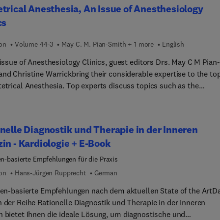
trical Anesthesia, An Issue of Anesthesiology
cs
ion
Volume 44-3
May C. M. Pian-Smith + 1 more
English
 issue of Anesthesiology Clinics, guest editors Drs. May C M Pian-
nd Christine Warrickbring their considerable expertise to the to
tetrical Anesthesia. Top experts discuss topics such as the
esiologist’s role in trauma informed care; balancing anticoagulat
uraxial procedures in the peripartum period; peripartum
ment for patients with opioid use disorder and/or on medicatio
nelle Diagnostik und Therapie in der Inneren
oid use disorder; and more.
in - Kardiologie + E-Book
ien-basierte Empfehlungen für die Praxis
ion
Hans-Jürgen Rupprecht
German
nien-basierte Empfehlungen nach dem aktuellen State of the ArtD
n der Reihe Rationelle Diagnostik und Therapie in der Inneren
n bietet Ihnen die ideale Lösung, um diagnostische und