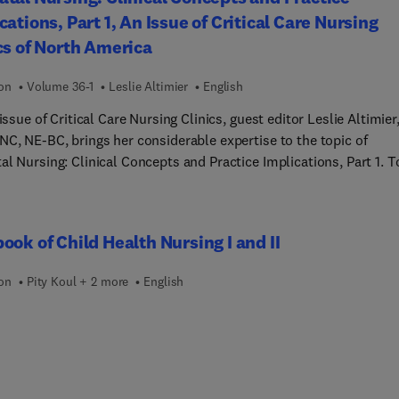
ado una exhaustiva actualizacion de todos los conocimientos de l
cations, Part 1, An Issue of Critical Care Nursing
ogia, incluyendo la ginecologia oncologica, la patologia del suel
cs of North America
o y las alteraciones hormonales que afectan a la mujer. Se han
orado tres nuevos capitulos dedicados a ambitos de especial
ion
Volume 36-1
Leslie Altimier
English
cia en la disciplina: "Consultas frecuentes en ginecologia en la
encia", "Simulacion en ginecologia" y "Bioetica y ginecologia". L
 issue of Critical Care Nursing Clinics, guest editor Leslie Altimier
dicion ofrece acceso a la version digital ampliada en la que junto
NC, NE-BC, brings her considerable expertise to the topic of
, se ofrece un banco de preguntas de autoevaluacion.
l Nursing: Clinical Concepts and Practice Implications, Part 1. T
s provide clinical reviews covering mother’s milk versus donor mi
pathy of prematurity, non-invasive ventilation, management of per
 infants, and much more, with a focus on best practices and
ook of Child Health Nursing I and II
ing patient outcomes.
ion
Pity Koul + 2 more
English