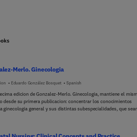
ooks
lez-Merlo. Ginecologia
tion
Eduardo González Bosquet
Spanish
ecima edicion de Gonzalez-Merlo. Ginecologia, mantiene el mis
vo desde su primera publicacion: concentrar los conocimientos
la ginecologia general y sus distintas subespecialidades, que sea
 tanto a los estudiantes de medicina como a los residentes en
ion, y tambien aquellos especialistas que busquen estar al dia d
los avances recientes en la especialidad. En esta nueva edicion s
tal Nursing: Clinical Concepts and Practice