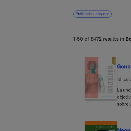
more. 
Publication language
1-50 of 8472 results in
B
Gonza
11th Edi
La und
objeti
sobre 
utiles
formac
todos 
Neona