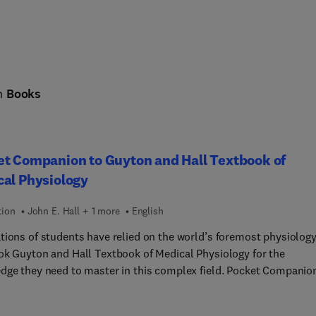
in
Books
t Companion to Guyton and Hall Textbook of
al Physiology
tion
John E. Hall + 1 more
English
tions of students have relied on the world’s foremost physiolog
ok Guyton and Hall Textbook of Medical Physiology for the
dge they need to master in this complex field. Pocket Companio
 and Hall Textbook of Medical Physiology, Fifteenth Edition,
s the essential elements from the main text for high-yield study