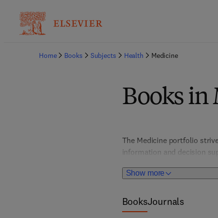
Home
Books
Subjects
Health
Medicine
Books in
The Medicine portfolio striv
information and decision sup
Internal Medicine, Surgery, 
Show more
Immunology, Pediatrics, Obs
portfolio includes world-re
Disease, Goldman-Cecil Medi
Books
Journals
Lane Handbook, Fanaroff and 