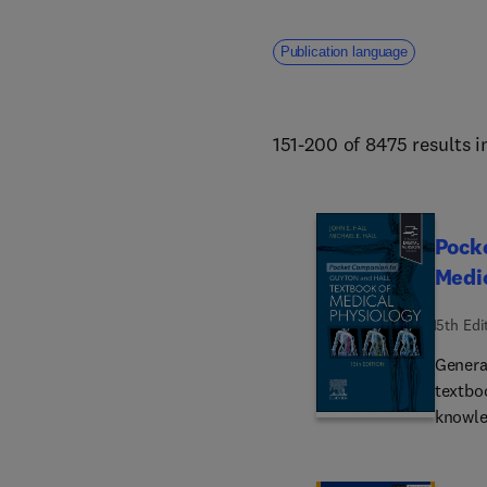
more. 
Publication language
151-200 of 8475 results 
Pocke
Medic
15th Edi
Genera
textbo
knowle
Guyton
contain