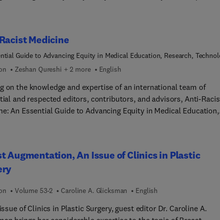
to be encountered, it incorporates the most recent clinical,
ogic, and molecular knowledge in the field to provide a
ensive overview of all key issues relevant to today’s practice.
Racist Medicine
tly written, richly illustrated, and easy to use, Diagnostic
ogy: Nonneoplastic Dermatopathology, fourth edition, is a one-s
ntial Guide to Advancing Equity in Medical Education, Research, Technol
and Practice
nce for accurate, complete pathology reports, ideal as a day-to-d
ion
Zeshan Qureshi + 2 more
English
ce or as a reliable training resource.
g on the knowledge and expertise of an international team of
tial and respected editors, contributors, and advisors, Anti-Racis
ne: An Essential Guide to Advancing Equity in Medical Education,
ch, Technology, Policy, and Practice provides an up-to-date,
e-based resource for guidance in this challenging area. This first
-kind textbook addresses increasingly important questions
t Augmentation, An Issue of Clinics in Plastic
ted with race, ethnicity, and medicine—specificall... designed for
ery
in medical education, leadership, research, and practice—in one
ble, practical, and objective resource.
ion
Volume 53-2
Caroline A. Glicksman
English
 issue of Clinics in Plastic Surgery, guest editor Dr. Caroline A.