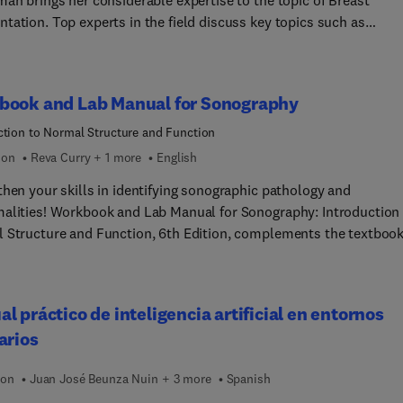
man brings her considerable expertise to the topic of Breast
tation. Top experts in the field discuss key topics such as
tly available breast implants; breast augmentation IMF approach
xillary breast approach; evidence-based steps to mitigate bacteri
ination; management of capsular contracture, treatment with a
book and Lab Manual for Sonography
t scaffold; and more.
ction to Normal Structure and Function
ion
Reva Curry + 1 more
English
then your skills in identifying sonographic pathology and
alities! Workbook and Lab Manual for Sonography: Introduction
 Structure and Function, 6th Edition, complements the textbook
cing key visual concepts and providing essential review tools to
ou learn ultrasound anatomy and physiology. Featuring updated
t aligned with the latest ARDMS standards and AIUM guidelines,
l práctico de inteligencia artificial en entornos
with new line drawings and unlabeled images for hands-on practic
arios
anual effectively prepares you for recognizing pathology in adva
aphy courses.
ion
Juan José Beunza Nuin + 3 more
Spanish