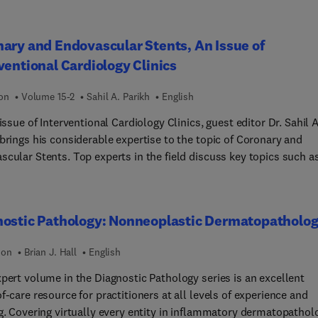
al musculoskeletal conditions that standard approaches may not
ely resolve. This issue reflects a broader trend toward precisio
ary and Endovascular Stents, An Issue of
e in orthopedics—aiming to deliver highly individualized, effecti
ventional Cardiology Clinics
novative treatments that push the boundaries of traditional surgi
ion
Volume 15-2
Sahil A. Parikh
English
 issue of Interventional Cardiology Clinics, guest editor Dr. Sahil A
brings his considerable expertise to the topic of Coronary and
scular Stents. Top experts in the field discuss key topics such a
t generation coronary drug eluting stents: summary of clinical da
eneration drug delivery systems and drugs for vascular interventi
scular drug delivery from stents and balloons: what every
nostic Pathology: Nonneoplastic Dermatopatholo
entionalist must know; and much more.
ion
Brian J. Hall
English
xpert volume in the Diagnostic Pathology series is an excellent
f-care resource for practitioners at all levels of experience and
ng. Covering virtually every entity in inflammatory dermatopathol