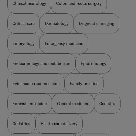
Clinical neurology
Colon and rectal surgery
Critical care
Dermatology
Diagnostic imaging
Embryology
Emergency medicine
Endocrinology and metabolism
Epidemiology
Evidence based medicine
Family practice
Forensic medicine
General medicine
Genetics
Geriatrics
Health care delivery