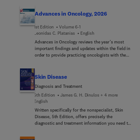
Rheumatology Leadership: Building Capacity in
Underserved Regions through South–South
Advances in Oncology, 2026
Collaboration; Global Challenges for Drug
Development: Discovery to Safety; Persistent Gaps
1st Edition
Volume 6-1
in Globally Rheumatology Research and Care; and
Leonidas C. Platanias
English
many more.
Advances in Oncology reviews the year’s most
important findings and updates within the field in
order to provide practicing oncologists with the
current clinical information they need to improve
patient outcomes. A distinguished editorial board,
led by Dr. Leonidas C. Platanias, identifies key
Skin Disease
areas of major progress and controversy and
Diagnosis and Treatment
invites preeminent specialists to contribute
original articles devoted to these topics. These
5th Edition
James G. H. Dinulos + 4 more
insightful overviews in oncology inform and
English
enhance clinical practice by bringing concepts to a
Written specifically for the nonspecialist, Skin
clinical level and exploring their everyday impact
Disease, 5th Edition, offers precisely the
on patient care.
diagnostic and treatment information you need to
quickly identify the 250 skin disorders you're most
likely to see. Concise and user-friendly, it’s an