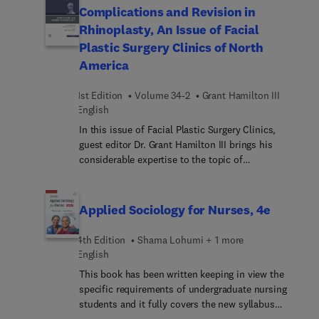
ideal resource for any medical practitioner who'd
Complications and Revision in
rather treat than refer patients with skin disease,
Rhinoplasty, An Issue of Facial
as well as an excellent review for board
Plastic Surgery Clinics of North
preparation. An expert author team, led by Dr
America
Dinulos, carries on the tradition of excellence
established by Dr. Thomas Habif to bring you a
1st Edition
Volume 34-2
Grant Hamilton III
practical reference known for its high-quality
English
images and easy-to-follow text.
In this issue of Facial Plastic Surgery Clinics,
guest editor Dr. Grant Hamilton III brings his
considerable expertise to the topic of
Complications and Revision in Rhinoplasty. Top
experts discuss a wide variety of timely topics,
from the basics of trauma-informed care for the
Applied Sociology for Nurses, 4e
facial plastic surgeon to infection prevention,
techniques, and strategies for navigating
4th Edition
Shama Lohumi + 1 more
complications and revision in rhinoplasty.
English
This book has been written keeping in view the
specific requirements of undergraduate nursing
students and it fully covers the new syllabus