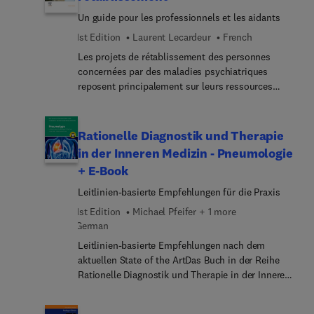
surgical needs before, during, and after surgical
Un guide pour les professionnels et les aidants
procedures.
1st Edition
Laurent Lecardeur
French
Les projets de rétablissement des personnes
concernées par des maladies psychiatriques
reposent principalement sur leurs ressources
propres, mais aussi sur le soutien de leur
entourage et des professionnels qui peuvent les
accompagner. Ces projets de rétablissement
Rationelle Diagnostik und Therapie
requièrent persévérance et régularité dans le suivi
in der Inneren Medizin - Pneumologie
et l’accompagnement, et motivation de la part de
+ E-Book
la personne concernée pour poursuivre ses
efforts, malgré les échecs ponctuels, les périodes
Leitlinien-basierte Empfehlungen für die Praxis
de difficulté et de découragement, ou la
1st Edition
Michael Pfeifer + 1 more
réactivation des symptômes. Les maladies
German
psychiatriques peuvent également nécessiter des
Leitlinien-basierte Empfehlungen nach dem
prises en charge à plus ou moins long terme,
aktuellen State of the ArtDas Buch in der Reihe
selon des modalités diverses (médicamenteuses,
Rationelle Diagnostik und Therapie in der Inneren
psychothérapeutiques... sociales…), avec
Medizin bietet Ihnen die ideale Lösung, um
différents intervenants. Elles supposent, pour
diagnostische und therapeutische Entscheidungen
qu’elles soient bénéfiques et efficaces, l’adhésion