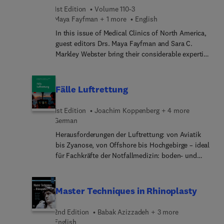
1st Edition
Volume 110-3
Maya Fayfman + 1 more
English
In this issue of Medical Clinics of North America,
guest editors Drs. Maya Fayfman and Sara C.
Markley Webster bring their considerable expertise
to the topic of Diabetes and Blood Glucose
Management: Home and Hospital. Top experts
discuss diagnosis and management of diabetes in
Fälle Luftrettung
the inpatient and outpatient settings to help
ensure that clinicians are comfortable addressing
1st Edition
Joachim Koppenberg + 4 more
all aspects of diabetes control.
German
Herausforderungen der Luftrettung: von Aviatik
bis Zyanose, von Offshore bis Hochgebirge – ideal
für Fachkräfte der Notfallmedizin: boden- und
luftgebundene Rettungsdienstmitarb... und
Notärztinnen und -ärzte, Pilotinnen und Piloten,
Technical Crew Members, Leitstellenpersonal,
Master Techniques in Rhinoplasty
Mitarbeitende der Notaufnahmen,
Kooperationspartner der Feuerwehr, Polizei, THW,
2nd Edition
Babak Azizzadeh + 3 more
Berg- und Seerettungsorganisat... sowie alle
English