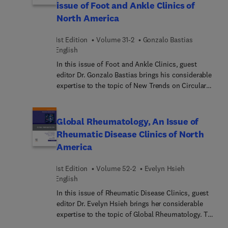
BildergalerieOnline- und Offline-Nutzung
issue of Foot and Ankle Clinics of
Pathology de la UCSF, y el Dr. Abhijit Das, del
Janakpuri Super Specialty Hospital. A destacar la
North America
participación como revisor técnico del Dr Ismael
Vásquez Moctezuma, Profesor de pregrado y
1st Edition
Volume 31-2
Gonzalo Bastias
posgrado de la Escuela Superior de Medicina, del
English
Instituto Politécnico Nacional. Miembro del
In this issue of Foot and Ankle Clinics, guest
Sistema Nacional de Investigadores Nivel I, Ciudad
editor Dr. Gonzalo Bastias brings his considerable
de México, México Además, la obra incluye acceso
expertise to the topic of New Trends on Circular
a contenido online en inglés a través de e-book+.
External Fixation in the Foot and Ankle. Top
Incluye el e-book en inglés junto con un banco de
experts share their knowledge and expertise in the
preguntas de autoevaluación también en inglés.
area of external fixation, which is an important
Global Rheumatology, An Issue of
contributor to the success of injury treatment.
Rheumatic Disease Clinics of North
Articles cover anatomical considerations, basic
America
ring fixator configurations, common
complications, and more.
1st Edition
Volume 52-2
Evelyn Hsieh
English
In this issue of Rheumatic Disease Clinics, guest
editor Dr. Evelyn Hsieh brings her considerable
expertise to the topic of Global Rheumatology. Top
experts discuss key topics such as The Future of