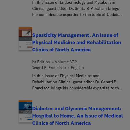
information on all aspects of the delivery of
In this issue of Endocrinology and Metabolism
manipulation techniques, including important
Clinics, guest editor Dr. Smita B. Abraham brings
issues surrounding patient consent and safety
her considerable expertise to the topic of Updates
issues in the broader context of relative risk.
in Adrenal Disorders. Top experts discuss the
latest developments in diagnosis and management
of adrenal disorders, including topics such as
Spasticity Management, An Issue of
diagnosis and management of adrenocortical
Physical Medicine and Rehabilitation
carcinoma; management of adrenal tumors in
Clinics of North America
pregnancy; autonomous cortisol secretion;
primary bilateral macronodular adrenal
1st Edition
Volume 37-2
hyperplasia; evaluation and management of
Gerard E. Francisco
English
primary hyperaldosteronism; and more.
In this issue of Physical Medicine and
Rehabilitation Clinics, guest editor Dr. Gerard E.
Francisco brings his considerable expertise to the
topic of Spasticity Management. Top experts
discuss timely, relevant topics such as spasticity
syndrome; the role of spinal reflex in spasticity;
Diabetes and Glycemic Management:
spasticity and sarcopenia; chronic/long-term
Hospital to Home, An Issue of Medical
spasticity care; the lived experience of spasticity;
Clinics of North America
and more.