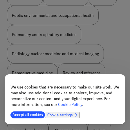
Public environmental and occupational health
Pulmonary and respiratory medicine
Radiology nuclear medicine and medical imaging
Reproductive medicine
Review and reference
We use cookies that are necessary to make our site work. We
Rheumatology
Social medicine
Sports medicine
may also use additional cookies to analyze, improve, and
personalize our content and your digital experience. For
more information, see our
Cookie Policy
.
Substance abuse
Surgery
Thoracic surgery
Accept all cookies
Cookie settings