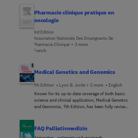
provide a timely overview of imaging, audiometry,
pathology, patient counselling, and complications
Pharmacie clinique pratique en
of ossiculoplasty, as well as articles on
oncologie
ossiculoplasty in trauma, erosive disease, and
tympanosclerosis.
3rd Edition
Association Nationale Des Enseignants De
Pharmacie Clinique + 3 more
French
Medical Genetics and Genomics
7th Edition
Lynn B. Jorde + 2 more
English
Known for its up-to-date coverage of both basic
science and clinical application, Medical Genetics
and Genomics, 7th Edition, has been fully revised
to reflect recent advances in the genetics of
common diseases, as well as current progress in
genetic testing and gene therapy. This accessible,
FAQ Palliativmedizin
practical text integrates key concepts with clinical
Antworten - prägnant und praxisnah