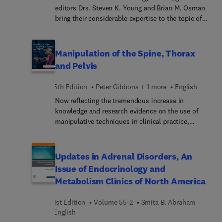
mental health technology.
editors Drs. Steven K. Young and Brian M. Osman
bring their considerable expertise to the topic of
Ambulatory Anesthesia Safe Practices in 2026. Top
experts discuss accreditation changes in ASCs in
2025; comprehensive review of OBA safety 2026
Manipulation of the Spine, Thorax
for the next generation; 2025 AHA/ACC updates
and Pelvis
and implication in ASC; updates of ERAS for
ambulatory procedures; and much more.
5th Edition
Peter Gibbons + 1 more
English
Now reflecting the tremendous increase in
knowledge and research evidence on the use of
manipulative techniques in clinical practice,
Manipulation of the Spine, Thorax and Pelvis, 5th
Edition, helps you acquire and refine your skills on
the safe use of high-velocity low-amplitude
Updates in Adrenal Disorders, An
(HVLA) thrust techniques. This highly regarded
Issue of Endocrinology and
resource advocates an approach that uses minimal
Metabolism Clinics of North America
leverage to achieve cavitation in a safe,
comfortable and effective manner—supported by
1st Edition
Volume 55-2
Smita B. Abraham
up-to-date, high-quality images and videos. In one
English
comprehensive volume, you’ll find essential