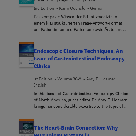
practice, highlighted by numerous illustrations,
tables, concept summaries, and more—all
2nd Edition
Karin Oechsle
German
designed to enhance effective learning and
Das kompakte Wissen der Palliativmedizin in
retention of complex material.
einem klar strukturierten Frage-Antwort-Format...
um Patientinnen und Patienten sowie Ärzte und
Ärztinnen in Weiterbildung kompetent zu
begleiten.Palliativm... Themen werden aus
vielfältigen Perspektiven beschrieben - von
Endoscopic Closure Techniques, An
Angehörigen über Patienten bis hin zu den
Issue of Gastrointestinal Endoscopy
beteiligten Berufsgruppen im multiprofessionellen
Clinics
Team. Über 1000 Fragen aus dem unmittelbaren
sowie weiteren Umfeld der Palliativmedizin werden
1st Edition
Volume 36-2
Amy E. Hosmer
fundiert und verständlich beantwortet. Neben der
English
Vermittlung von reinen Fakten fördert das Buch
auch die reflexive Auseinandersetzung mit
In this issue of Gastrointestinal Endoscopy Clinics
komplexen Themen wie beispielsweise:Verso...
of North America, guest editor Dr. Amy E. Hosmer
und weitere beeinträchtigende
brings her considerable expertise to the topic of
SymptomeSterbephasen und
Endoscopic Closure Techniques. These techniques
TrauerbegleitungPsyc... soziale, spirituelle,
provide minimally invasive solutions for managing
ethische und rechtliche AspekteKommunikation...
gastrointestinal perforations, leaks, and fistulas,
The Heart-Brain Connection: Why
Teamarbeit und SelbstreflexionNeu in der zweiten
and offer a safer and more efficient alternative to
Psychology Matters in