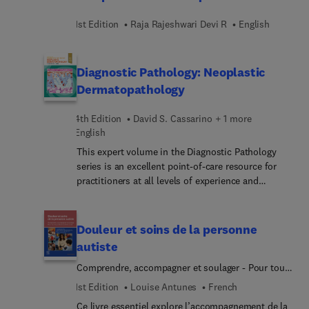
souhaitant acquérir des connaissances
airway procedures: proactive prevention and
spécifiques en réanimation.
emergency response; optimizing airway
1st Edition
Raja Rajeshwari Devi R
English
management for global health in low-resource
settings; and more.
Diagnostic Pathology: Neoplastic
Dermatopathology
4th Edition
David S. Cassarino + 1 more
English
This expert volume in the Diagnostic Pathology
series is an excellent point-of-care resource for
practitioners at all levels of experience and
training. Covering a broad array of cutaneous
neoplasms and their differential diagnoses, it
incorporates the most recent clinical, pathologic,
Douleur et soins de la personne
and molecular knowledge in the field to provide a
autiste
comprehensive overview of all key issues relevant
Comprendre, accompagner et soulager - Pour tous
to today’s practice. Succinctly written, richly
les professionnels de santé
illustrated, and easy to use, Diagnostic Pathology:
1st Edition
Louise Antunes
French
Neoplastic Dermatopathology, fourth edition, is a
Ce livre essentiel explore l’accompagnement de la