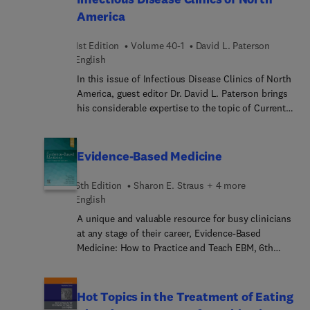
America
ultimately enhancing the quality of sleep and
overall health outcomes for individuals.
1st Edition
Volume 40-1
David L. Paterson
English
In this issue of Infectious Disease Clinics of North
America, guest editor Dr. David L. Paterson brings
his considerable expertise to the topic of Current
Management of Serious Bacterial Infections
Associated with Multi-Drug Resistance. Top
experts provide current reviews that highlight
Evidence-Based Medicine
innovative solutions to the treatment difficulties
faced by clinicians when they encounter multi-
6th Edition
Sharon E. Straus + 4 more
resistant bacteria. Articles cover management of
English
VRE infections; AMR in transplant recipients; rapid
A unique and valuable resource for busy clinicians
diagnostic strategies for antibiotic-resistant
at any stage of their career, Evidence-Based
bacteria causing bloodstream infection; current
Medicine: How to Practice and Teach EBM, 6th
management strategies for hypervirulent
Edition, is ideal for those who want to learn how
Klebsiella; current management of melioidosis;
to effectively practice and teach evidence-based
and more.
medicine (EBM). This classic introduction to EBM
Hot Topics in the Treatment of Eating
has been thoroughly updated from cover to cover,