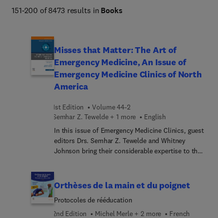
Netter Atlas of Human Anatomy, Braunwald's Heart 
151-200 of 8473 results in
Books
Disease, Goldman-Cecil Medicine, Osborn's Brain, 
Dermatology (Bolognia), Diagnostic Ultrasound 
(Rumack), The Harriet Lane Handbook, Fanaroff and 
Misses that Matter: The Art of
Martin's Neonatal-Perinatal Medicine, Ferri's Clinical 
Emergency Medicine, An Issue of
Advisor, Conn's Current Therapy, and more. 
Emergency Medicine Clinics of North
America
1st Edition
Volume 44-2
Semhar Z. Tewelde + 1 more
English
In this issue of Emergency Medicine Clinics, guest
editors Drs. Semhar Z. Tewelde and Whitney
Johnson bring their considerable expertise to the
topic of Misses that Matter: The Art of Emergency
Medicine. The concept of "misses that matter"
emphasizes the significance of paying attention
Orthèses de la main et du poignet
to, recognizing, and addressing small details to
Protocoles de rééducation
ensure comprehensive and effective patient care
during emergencies. In this issue, top experts
2nd Edition
Michel Merle + 2 more
French