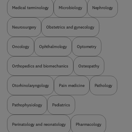
Medical terminology
Microbiology
Nephrology
Neurosurgery
Obstetrics and gynecology
Oncology
Ophthalmology
Optometry
Orthopedics and biomechanics
Osteopathy
Otorhinolaryngology
Pain medicine
Pathology
Pathophysiology
Pediatrics
Perinatology and neonatology
Pharmacology