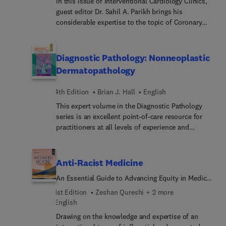
surgical care.
In this issue of Interventional Cardiology Clinics,
guest editor Dr. Sahil A. Parikh brings his
considerable expertise to the topic of Coronary
and Endovascular Stents. Top experts in the field
discuss key topics such as current generation
coronary drug eluting stents: summary of clinical
Diagnostic Pathology: Nonneoplastic
data; next generation drug delivery systems and
Dermatopathology
drugs for vascular intervention; endovascular drug
delivery from stents and balloons: what every
4th Edition
Brian J. Hall
English
interventionalist must know; and much more.
This expert volume in the Diagnostic Pathology
series is an excellent point-of-care resource for
practitioners at all levels of experience and
training. Covering virtually every entity in
inflammatory dermatopathology likely to be
encountered, it incorporates the most recent
Anti-Racist Medicine
clinical, pathologic, and molecular knowledge in
An Essential Guide to Advancing Equity in Medical
the field to provide a comprehensive overview of
Education, Research, Technology, Policy, and
all key issues relevant to today’s practice.
1st Edition
Zeshan Qureshi + 2 more
Practice
Succinctly written, richly illustrated, and easy to
English
use, Diagnostic Pathology: Nonneoplastic
Drawing on the knowledge and expertise of an
Dermatopathology, fourth edition, is a one-stop