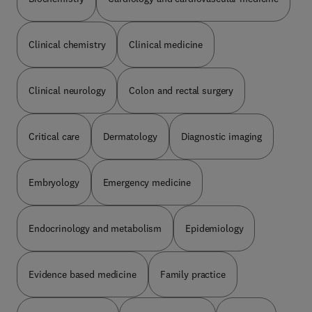
ciencias de la salud. Los autores, de diferentes
generaciones y con una intensa y prolongada
actividad asistencial y docente, son internistas
Clinical chemistry
Clinical medicine
convencidos de la importancia de la anamnesis y
la exploración física como fundamentos
imprescindibles para la correcta práctica
Clinical neurology
Colon and rectal surgery
asistencial en un entorno clínico cada vez más
instrumentalizado.
Critical care
Dermatology
Diagnostic imaging
Embryology
Emergency medicine
Endocrinology and metabolism
Epidemiology
Evidence based medicine
Family practice