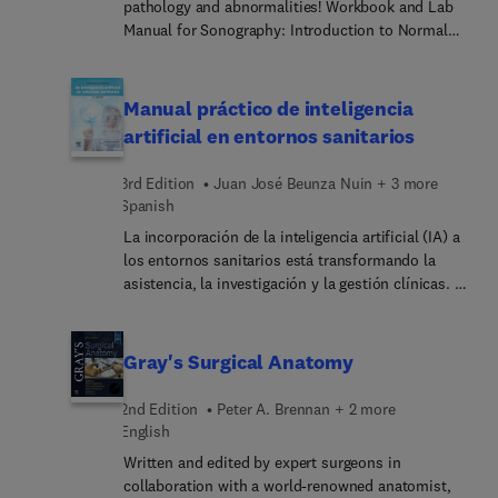
pathology and abnormalities! Workbook and Lab
Manual for Sonography: Introduction to Normal
Structure and Function, 6th Edition, complements
the textbook by reinforcing key visual concepts
and providing essential review tools to help you
Manual práctico de inteligencia
learn ultrasound anatomy and physiology.
artificial en entornos sanitarios
Featuring updated content aligned with the latest
ARDMS standards and AIUM guidelines, along with
3rd Edition
Juan José Beunza Nuin + 3 more
new line drawings and unlabeled images for
Spanish
hands-on practice, this manual effectively
La incorporación de la inteligencia artificial (IA) a
prepares you for recognizing pathology in
los entornos sanitarios está transformando la
advanced sonography courses.
asistencia, la investigación y la gestión clínicas. La
implantación de algoritmos para apoyo predictivo,
pronóstico y diagnóstico se sustenta en un
ecosistema tecnológico que integra el análisis de
Gray's Surgical Anatomy
grandes volúmenes de datos, la computación en la
nube, la conectividad de dispositivos (internet of
2nd Edition
Peter A. Brennan + 2 more
things), la sensorización y la gestión de
English
información en tiempo real. En el centro de esta
Written and edited by expert surgeons in
transformación se sitúa el aprendizaje automático
collaboration with a world-renowned anatomist,
y, más recientemente, la IA generativa y los