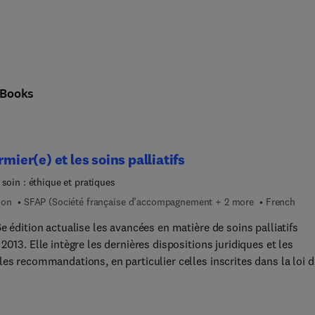
Books
irmier(e) et les soins palliatifs
 soin : éthique et pratiques
ion
SFAP (Société française d’accompagnement + 2 more
French
e édition actualise les avancées en matière de soins palliatifs
2013. Elle intègre les dernières dispositions juridiques et les
es recommandations, en particulier celles inscrites dans la loi d
etti Claeys », créant de nouveaux droits en faveur des malades, 
es en fin de vie et leurs aidants. Un focus est ainsi consacré à
ge éthique et, plus particulièrement, aux problématiques liées à 