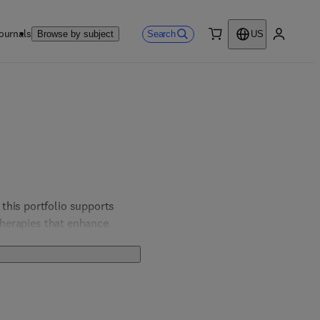
ournals
Search
Browse by subject
US
0 item
My accou
this portfolio supports 
therapies that enhance 