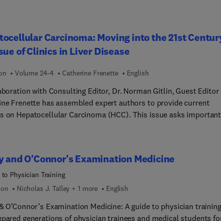
ive question-and-answer format that follows the ABIM blueprint.
question reflects current standards of practice and simulates wh
likely to see on the exam. Use this review tool as a stand-alone
ocellular Carcinoma: Moving into the 21st Centur
ce, or combine it with the Sleisenger and Fordtran's Gastrointest
sue of Clinics in Liver Disease
er Disease text for further information and study.
ion
Volume 24-4
Catherine Frenette
English
aboration with Consulting Editor, Dr. Norman Gitlin, Guest Editor 
ine Frenette has assembled expert authors to provide current
s on Hepatocellular Carcinoma (HCC). This issue asks importan
ons and provides answers and current thoughts on the staging a
eview articles are specifically dedicated to the
ing topics: The Changing Global Epidemiology of Hepatocellular
y and O'Connor's Examination Medicine
oma; Prevention Strategies for HCC; Biomarkers or Biopsy for
sis of HCC; Screening and Surveillance Strategies to Improve the
 to Physician Training
 of Success; Imaging Diagnosis of HCC; Surgical Resection: Old 
ion
Nicholas J. Talley + 1 more
English
ew tricks; Hepatocellular Carcinoma and Liver Transplant: How W
 & O’Connor’s Examination Medicine: A guide to physician training
Allocation Changes Affect the HCC Patient Within Transplant
epared generations of physician trainees and medical students fo
ia; Downstaging to Liver Transplant: Success Involves Choosing t