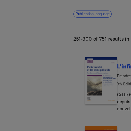
Publication language
251-300 of 751 results in
L'inf
Prendre
6th Edit
Cette 6
depuis 
nouvell
« Léon
personn
l’ancra