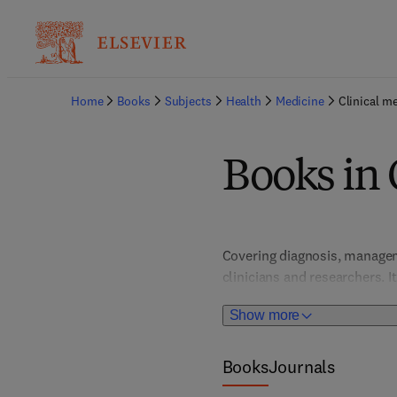
Home
Books
Subjects
Health
Medicine
Clinical m
Books in 
Covering diagnosis, manageme
clinicians and researchers. I
patient care and clinical de
Show more
Books
Journals