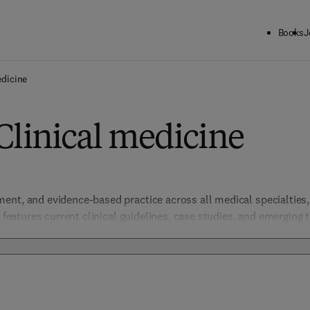
Books
J
edicine
Clinical medicine
nt, and evidence-based practice across all medical specialties, 
t features current clinical guidelines, case studies, and emerging 
cision-making.