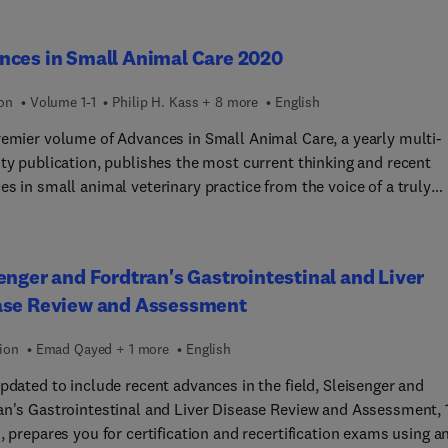
ité.Véritable référence pour les soignants sur le thème des soins
test clinical recommendations they need to improve outcomes in
tic Syndrome, Nephritic Syndrome (not urological), Renovascul
ifs, ce livre collectif s’adresse à notamment tou(te)s les infirmer
ts with UC.
ension, Diabetic Nephropathy, Nephrolithiasis, Polycystic Kidney
aides-soignant(e)s, quel que soit leur lieu d’exercice et leur
nces in Small Animal Care 2020
e, Renal Repercussions of Medications, Care of the Renal Transp
ence professionnelle.
t, and more.
ion
Volume 1-1
Philip H. Kass + 8 more
English
remier volume of Advances in Small Animal Care, a yearly multi-
lty publication, publishes the most current thinking and recent
s in small animal veterinary practice from the voice of a truly
uished editorial board, including Editor-in-Chief Philip H. Kass an
 invited author list. Topics discussed in this first volume are with
as of behavior, diagnostic imaging, gastroenterology, infectious
enger and Fordtran's Gastrointestinal and Liver
, and nutrition. This volume will appeal to all practicing
ase Review and Assessment
narians and will inform and enhance clinical practice.
tion
Emad Qayed + 1 more
English
pdated to include recent advances in the field, Sleisenger and
an's Gastrointestinal and Liver Disease Review and Assessment, 
, prepares you for certification and recertification exams using a