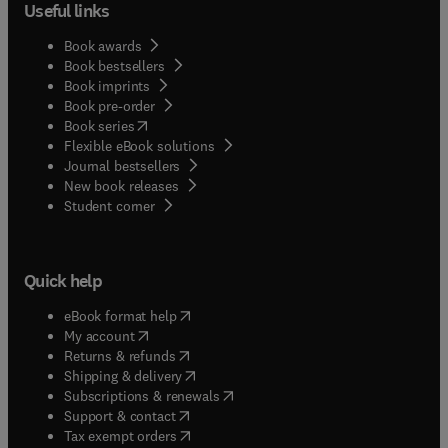
Useful links
Book awards
Book bestsellers
Book imprints
Book pre-order
(
opens in new tab/window
)
Book series
Flexible eBook solutions
Journal bestsellers
New book releases
(
opens in new tab/window
)
Student corner
Quick help
(
opens in new tab/window
)
eBook format help
(
opens in new tab/window
)
My account
(
opens in new tab/window
)
Returns & refunds
(
opens in new tab/window
)
Shipping & delivery
(
opens in new tab/window
)
Subscriptions & renewals
(
opens in new tab/window
)
Support & contact
(
opens in new tab/window
)
Tax exempt orders