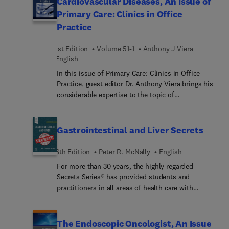
Cardiovascular Diseases, An Issue of
basic advances in the biology of neoplastic
Primary Care: Clinics in Office
precursor lesions and its molecular and clinical
Practice
implications to provide a better and more uniform
understanding of mechanisms of cancer
1st Edition
Volume 51-1
Anthony J Viera
development in the gastrointestinal system and
English
related organs.
In this issue of Primary Care: Clinics in Office
Practice, guest editor Dr. Anthony Viera brings his
considerable expertise to the topic of
Cardiovascular Diseases. Top experts in the field
discuss treatment and prevention of
cardiovascular diseases in the post-COVID
Gastrointestinal and Liver Secrets
environment, including articles on lifestyle
interventions for prevention of CVD; hypertension
6th Edition
Peter R. McNally
English
guidelines and interventions; acute coronary
For more than 30 years, the highly regarded
syndrome; heart failure; and more.
Secrets Series® has provided students and
practitioners in all areas of health care with
concise, focused, and engaging resources for
quick reference and exam review. Gastrointestinal
and Liver Secrets, 6th Edition (formerly known as
The Endoscopic Oncologist, An Issue