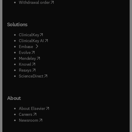
Withdrawal order
Solutions
(
opens in new tab/window
)
ClinicalKey
(
opens in new tab/window
)
ClinicalKey AI
(
opens in new tab/window
)
Embase
(
opens in new tab/window
)
Evolve
(
opens in new tab/window
)
Mendeley
(
opens in new tab/window
)
Knovel
(
opens in new tab/window
)
Reaxys
(
opens in new tab/window
)
ScienceDirect
About
(
opens in new tab/window
)
About Elsevier
(
opens in new tab/window
)
Careers
(
opens in new tab/window
)
Newsroom