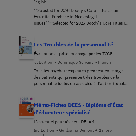
English
**Selected for 2026 Doody's Core Titles as an
Essential Purchase in Medicolegal
Issues****Selected for 2026 Doody's Core Titles in
Medical Ethics**Authored by the two primary
organizations in the field, Legal Medicine: Health
Care Law and Medical Ethics, 8th Edition, remains
Les Troubles de la personnalité
the premier treatise in this increasingly important
Évaluation et prise en charge par les TCCE
area of medical practice. In the midst of a
progressively litigious culture, this essential
1st Edition
Dominique Servant
French
reference provides up-to-date information on
Tous les psychothérapeutes prennent en charge
topics surrounding professional medical liability,
des patients qui présentent des troubles de la
the business aspects of medical practice, and
personnalité isolés ou associés à d’autres troubles
medicolegal and ethical issues, offering
psychiatriques. Beaucoup de ces patients ne
comprehensive discussions on a myriad of topics
répondent pas aux critères d’un trouble unique de
that health care professionals face every day.
la personnalité, et nombre d’entre eux présentent,
Mémo-Fiches DEES - Diplôme d'État
en outre, plusieurs traits appartenant à différentes
d'éducateur spécialisé
catégories, aboutissant à des tableaux cliniques
L'essentiel pour réviser - DF1 à 4
variés et parfois complexes.L’évaluati... clinique
catégorielle et dimensionnelle est donc essentielle
2nd Edition
Guillaume Demont + 2 more
pour une bonne prise en charge, dans laquelle les