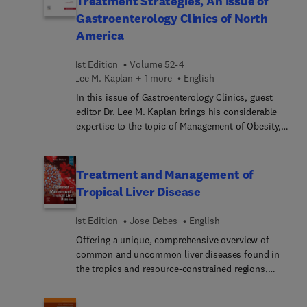
Treatment Strategies, An Issue of
autoimmune diseases can share symptoms, it is
Gastroenterology Clinics of North
important for the hepatologist to have clinical
America
knowledge of each and understand their
differences and similarities. This issue addresses
1st Edition
Volume 52-4
these variants and provides the reader with
Lee M. Kaplan + 1 more
English
important information relating to pathology,
diagnosis, and treatment.
In this issue of Gastroenterology Clinics, guest
editor Dr. Lee M. Kaplan brings his considerable
expertise to the topic of Management of Obesity,
Part 2: Treatment Strategies. Thirteen percent of
the world’s population are obese, and most of the
world’s population live in countries where being
Treatment and Management of
overweight and obese kills more people than being
Tropical Liver Disease
underweight. In this second issue (of two), key
experts address treatment and prevention
1st Edition
Jose Debes
English
strategies for obesity, including bariatric surgery,
Offering a unique, comprehensive overview of
medical management, and lifestyle modifications.
common and uncommon liver diseases found in
the tropics and resource-constrained regions,
Treatment and Management of Tropical Liver
Disease provides practical information and