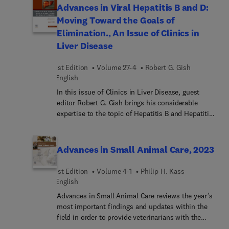
insights on both diagnosis and treatment. It offers
Advances in Viral Hepatitis B and D:
valuable details on acute and chronic viral and
Moving Toward the Goals of
parasitic hepatic infections, bacterial and fungal
Elimination., An Issue of Clinics in
infections, liver masses, autoimmune diseases,
Liver Disease
and other liver-related maladies typically found in
the tropics. An expert global author team covers
1st Edition
Volume 27-4
Robert G. Gish
making a diagnosis with imaging techniques most
English
likely found in specific regions, offers guidance on
managing patients in areas with limited resources
In this issue of Clinics in Liver Disease, guest
once a diagnosis has been established, and
editor Robert G. Gish brings his considerable
discusses how to manage patients with chronic
expertise to the topic of Hepatitis B and Hepatitis
liver disease with a focus on cost-effectiveness
D. The articles provide state-of-the-art clinical
and quality of life.
summaries of the advances in Hepatitis B and D,
with emphasis on HBV viro-immunology, novel
Advances in Small Animal Care, 2023
assays, new targets, and tests for HBV and HDV,
and more.
1st Edition
Volume 4-1
Philip H. Kass
English
Advances in Small Animal Care reviews the year’s
most important findings and updates within the
field in order to provide veterinarians with the
current clinical information they need to improve