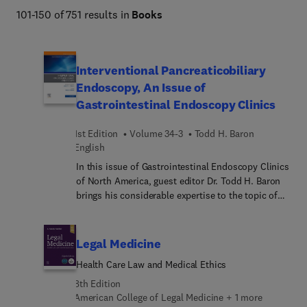
101-150 of 751 results in
Books
Interventional Pancreaticobiliary
Endoscopy, An Issue of
Gastrointestinal Endoscopy Clinics
1st Edition
Volume 34-3
Todd H. Baron
English
In this issue of Gastrointestinal Endoscopy Clinics
of North America, guest editor Dr. Todd H. Baron
brings his considerable expertise to the topic of
Interventional Pancreaticobiliary Endoscopy. Top
experts in the field discuss many of the latest
gastroenterologic interventions for
Legal Medicine
pancreaticobiliary disorders, representing
Health Care Law and Medical Ethics
significant advances in non-surgical, non-
percutaneous treatments.
8th Edition
American College of Legal Medicine + 1 more