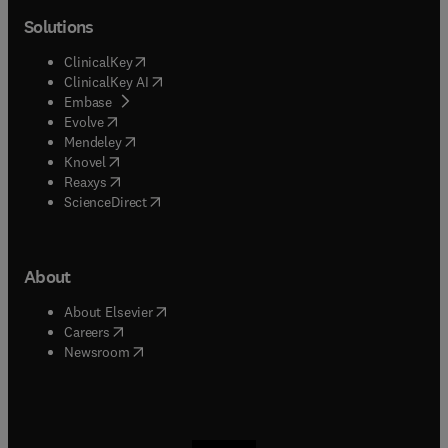
Solutions
(
opens in new tab/window
)
ClinicalKey
(
opens in new tab/window
)
ClinicalKey AI
(
opens in new tab/window
)
Embase
(
opens in new tab/window
)
Evolve
(
opens in new tab/window
)
Mendeley
(
opens in new tab/window
)
Knovel
(
opens in new tab/window
)
Reaxys
(
opens in new tab/window
)
ScienceDirect
About
(
opens in new tab/window
)
About Elsevier
(
opens in new tab/window
)
Careers
(
opens in new tab/window
)
Newsroom