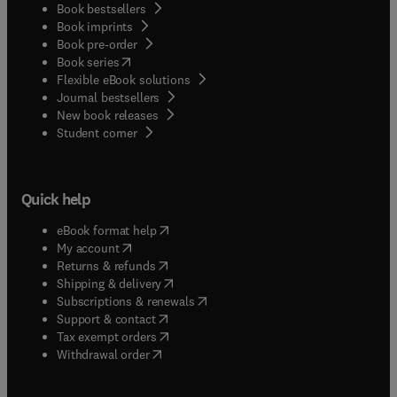
Book bestsellers
Book imprints
Book pre-order
(
opens in new tab/window
)
Book series
Flexible eBook solutions
Journal bestsellers
New book releases
(
opens in new tab/window
)
Student corner
Quick help
(
opens in new tab/window
)
eBook format help
(
opens in new tab/window
)
My account
(
opens in new tab/window
)
Returns & refunds
(
opens in new tab/window
)
Shipping & delivery
(
opens in new tab/window
)
Subscriptions & renewals
(
opens in new tab/window
)
Support & contact
(
opens in new tab/window
)
Tax exempt orders
Withdrawal order